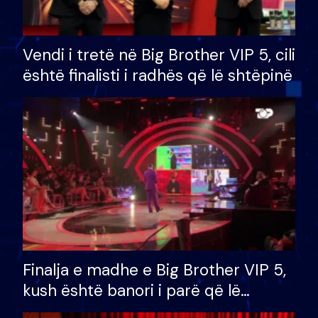
Vendi i tretë në Big Brother VIP 5, cili
është finalisti i radhës që lë shtëpinë
Finalja e madhe e Big Brother VIP 5,
kush është banori i parë që lë
shtëpinë dhe humb mundësinë për