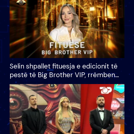
Selin shpallet fituesja e edicionit të
pestë të Big Brother VIP, rrëmben
çmimin e madh prej 100 mijë eurosh