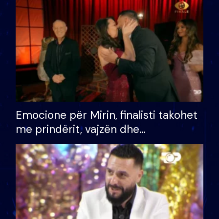
të fituar çmimin e madh
Emocione për Mirin, finalisti takohet
me prindërit, vajzën dhe
bashkëshorten: S’kemi ndonjë letër
divorci apo jo?