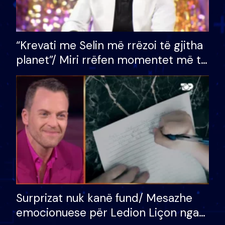
“Krevati me Selin më rrëzoi të gjitha
planet”/ Miri rrëfen momentet më të
bukura në shtëpinë e BB VIP: Do më
mungojë zilja e mëngjesit kur…
Surprizat nuk kanë fund/ Mesazhe
emocionuese për Ledion Liçon nga