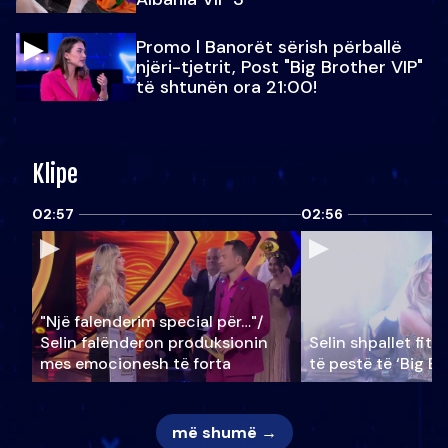
Promo l Banorët sërish përballë
njëri-tjetrit, Post "Big Brother VIP"
të shtunën ora 21:00!
Klipe
02:57
02:56
"Një falenderim special për…"/
Selin falënderon produksionin
Selin shpallet fitu
mes emocionesh të forta
të pestë të ‘Big Br
më shumë →