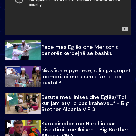
Paqe mes Eglës dhe Meritonit,
banorët kërcejnë së bashku
Nis sfida e pyetjeve, cili nga grupet
memorizoi më shumë fakte për
pastat?
Batuta mes Ilnisës dhe Eglës/“Fol
kur jam aty, jo pas krahëve…” - Big
Brother Albania VIP 3
Sara bisedon me Bardhin pas
diskutimit me Ilnisën - Big Brother
Albania VIP 3