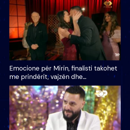
të fituar çmimin e madh
Emocione për Mirin, finalisti takohet
me prindërit, vajzën dhe
bashkëshorten: S’kemi ndonjë letër
divorci apo jo?