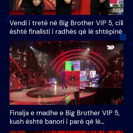
Vendi i tretë në Big Brother VIP 5, cili
është finalisti i radhës që lë shtëpinë
Finalja e madhe e Big Brother VIP 5,
kush është banori i parë që lë
shtëpinë dhe humb mundësinë për