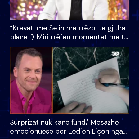
“Krevati me Selin më rrëzoi të gjitha
planet”/ Miri rrëfen momentet më të
bukura në shtëpinë e BB VIP: Do më
mungojë zilja e mëngjesit kur…
Surprizat nuk kanë fund/ Mesazhe
emocionuese për Ledion Liçon nga