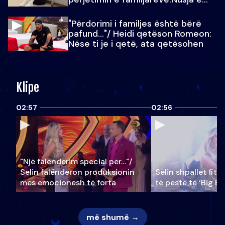
Julit…
"Përdorimi i familjes është bërë
pafund…"/ Heidi qetëson Romeon:
Nëse ti je i qetë, ata qetësohen
Klipe
02:57
02:56
"Një falenderim special për…"/
Selin falënderon produksionin
Selin shpallet fitu
mes emocionesh të forta
të pestë të ‘Big Br
më shumë →