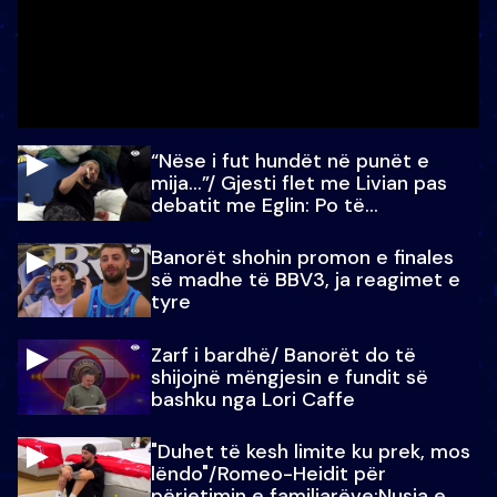
“Nëse i fut hundët në punët e
mija…”/ Gjesti flet me Livian pas
debatit me Eglin: Po të
paralajmëroj
Banorët shohin promon e finales
së madhe të BBV3, ja reagimet e
tyre
Zarf i bardhë/ Banorët do të
shijojnë mëngjesin e fundit së
bashku nga Lori Caffe
"Duhet të kesh limite ku prek, mos
lëndo"/Romeo-Heidit për
përjetimin e familjarëve:Nusja e