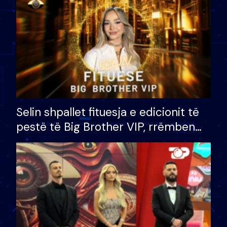
Selin shpallet fituesja e edicionit të
pestë të Big Brother VIP, rrëmben
çmimin e madh prej 100 mijë eurosh