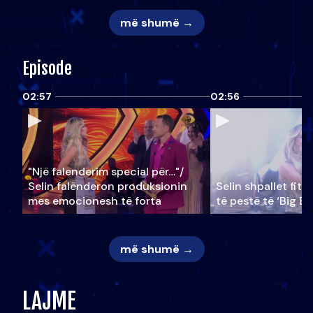
më shumë →
Episode
02:57
02:56
"Një falenderim special për…"/
Selin falënderon produksionin
Selin shpallet fitu
mes emocionesh të forta
të pestë të ‘Big Br
më shumë →
LAJME