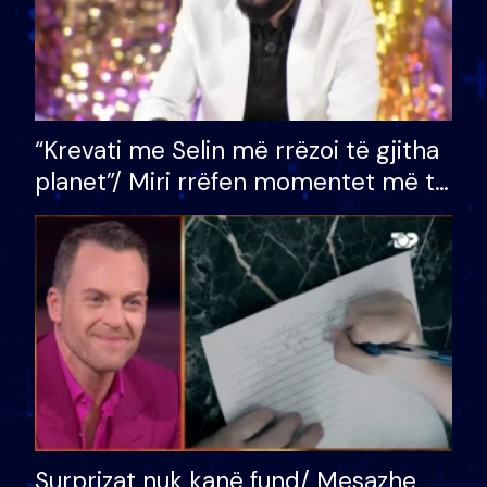
“Krevati me Selin më rrëzoi të gjitha
planet”/ Miri rrëfen momentet më të
bukura në shtëpinë e BB VIP: Do më
mungojë zilja e mëngjesit kur…
Surprizat nuk kanë fund/ Mesazhe