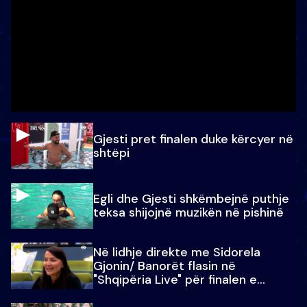
Gjesti pret finalen duke kërcyer në
shtëpi
Egli dhe Gjesti shkëmbejnë puthje
teksa shijojnë muzikën në pishinë
Në lidhje direkte me Sidorela
Gjonin/ Banorët flasin në
"Shqipëria Live" për finalen e
madhe