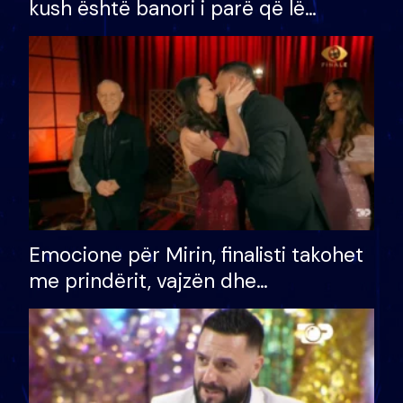
kush është banori i parë që lë
shtëpinë dhe humb mundësinë për
të fituar çmimin e madh
Emocione për Mirin, finalisti takohet
me prindërit, vajzën dhe
bashkëshorten: S’kemi ndonjë letër
divorci apo jo?