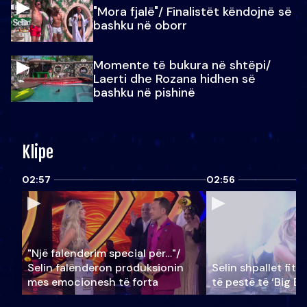
"Mora fjalë"/ Finalistët këndojnë së
bashku në oborr
Momente të bukura në shtëpi/
Laerti dhe Rozana hidhen së
bashku në pishinë
Klipe
02:57
02:56
"Një falenderim special për…"/
Selin falënderon produksionin
Selin shpallet fitu
mes emocionesh të forta
të pestë të ‘Big Br