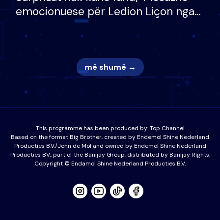
emocionuese për Ledion Liçon nga
nëna dhe fëmijët e tij, moderatori
nuk i mban dot lotët: Nuk meritoj…
më shumë →
This programme has been produced by:
Top Channel
Based on the format Big Brother, created by Endemol Shine Nederland
Producties B.V./John de Mol and owned by Endemol Shine Nederland
Producties BV., part of the Banijay Group, distributed by Banijay Rights.
Copyright © Endamol Shine Nederland Producties B.V.