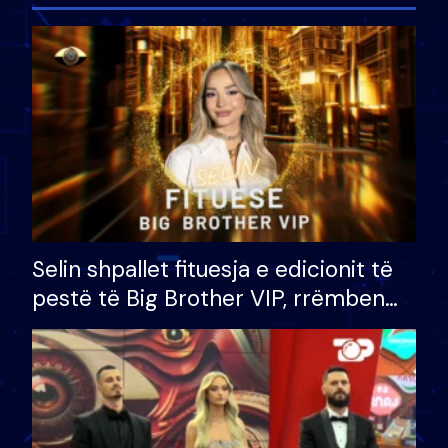
Selin shpallet fituesja e edicionit të
pestë të Big Brother VIP, rrëmben
çmimin e madh prej 100 mijë eurosh