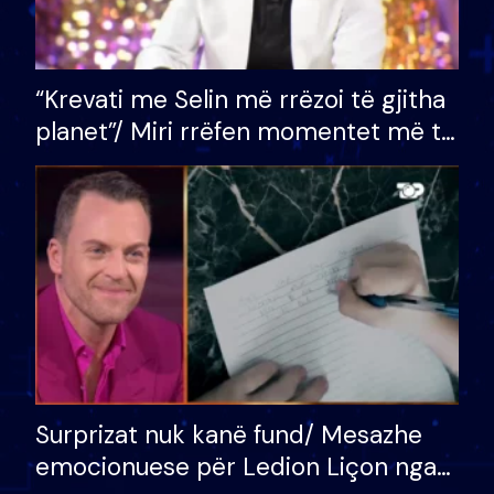
“Krevati me Selin më rrëzoi të gjitha
planet”/ Miri rrëfen momentet më të
bukura në shtëpinë e BB VIP: Do më
mungojë zilja e mëngjesit kur…
Surprizat nuk kanë fund/ Mesazhe
emocionuese për Ledion Liçon nga