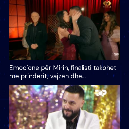
të fituar çmimin e madh
Emocione për Mirin, finalisti takohet
me prindërit, vajzën dhe
bashkëshorten: S’kemi ndonjë letër
divorci apo jo?