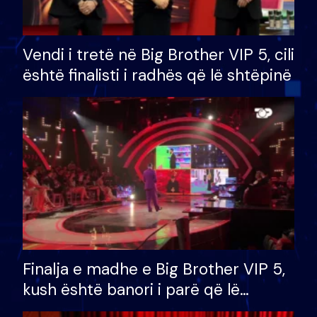
Vendi i tretë në Big Brother VIP 5, cili
është finalisti i radhës që lë shtëpinë
Finalja e madhe e Big Brother VIP 5,
kush është banori i parë që lë
shtëpinë dhe humb mundësinë për