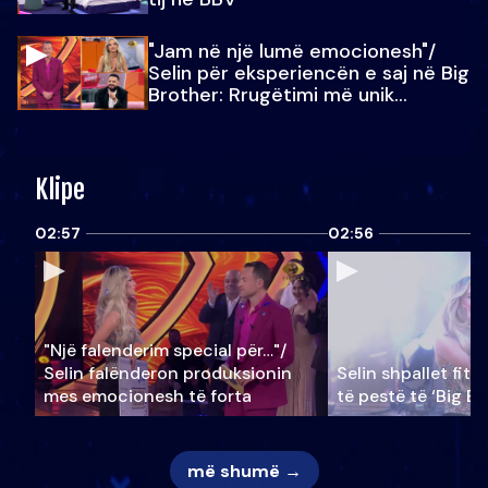
"Jam në një lumë emocionesh"/
Selin për eksperiencën e saj në Big
Brother: Rrugëtimi më unik…
Klipe
02:57
02:56
"Një falenderim special për…"/
Selin falënderon produksionin
Selin shpallet fitu
mes emocionesh të forta
të pestë të ‘Big Br
më shumë →