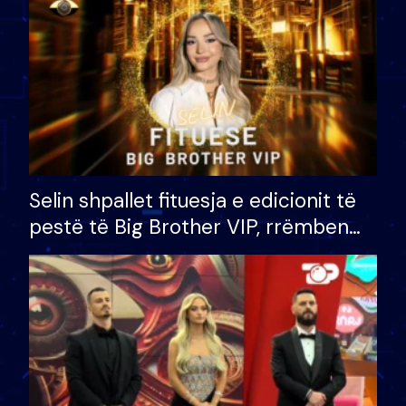
Selin shpallet fituesja e edicionit të
pestë të Big Brother VIP, rrëmben
çmimin e madh prej 100 mijë eurosh