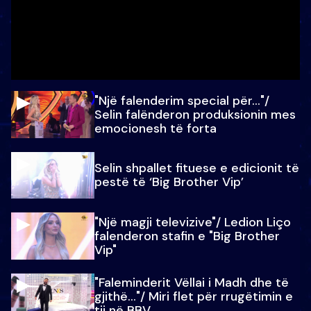
"Një falenderim special për…"/
Selin falënderon produksionin mes
emocionesh të forta
Selin shpallet fituese e edicionit të
pestë të ‘Big Brother Vip’
"Një magji televizive"/ Ledion Liço
falenderon stafin e "Big Brother
Vip"
"Faleminderit Vëllai i Madh dhe të
gjithë…"/ Miri flet për rrugëtimin e
tij në BBV