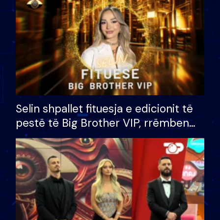
Selin shpallet fituesja e edicionit të
pestë të Big Brother VIP, rrëmben
çmimin e madh prej 100 mijë eurosh