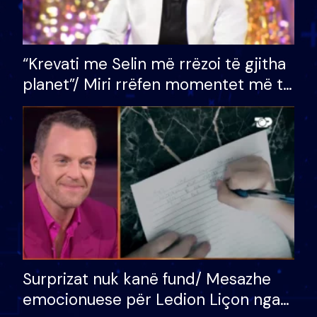
“Krevati me Selin më rrëzoi të gjitha
planet”/ Miri rrëfen momentet më të
bukura në shtëpinë e BB VIP: Do më
mungojë zilja e mëngjesit kur…
Surprizat nuk kanë fund/ Mesazhe
emocionuese për Ledion Liçon nga