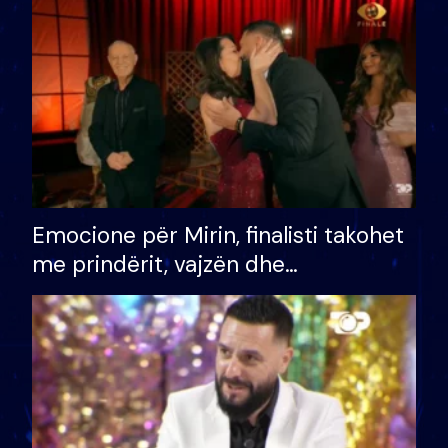
të fituar çmimin e madh
Emocione për Mirin, finalisti takohet
me prindërit, vajzën dhe
bashkëshorten: S’kemi ndonjë letër
divorci apo jo?