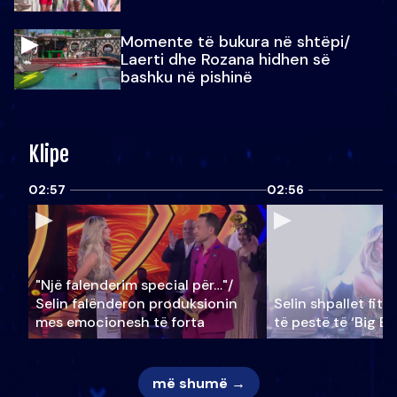
Momente të bukura në shtëpi/
Laerti dhe Rozana hidhen së
bashku në pishinë
Klipe
02:57
02:56
"Një falenderim special për…"/
Selin falënderon produksionin
Selin shpallet fitu
mes emocionesh të forta
të pestë të ‘Big Br
më shumë →