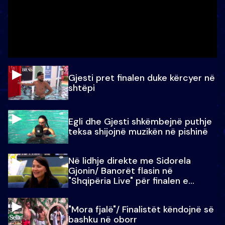
Gjesti pret finalen duke kërcyer në
shtëpi
Egli dhe Gjesti shkëmbejnë puthje
teksa shijojnë muzikën në pishinë
Në lidhje direkte me Sidorela
Gjonin/ Banorët flasin në
"Shqipëria Live" për finalen e
madhe
"Mora fjalë"/ Finalistët këndojnë së
bashku në oborr