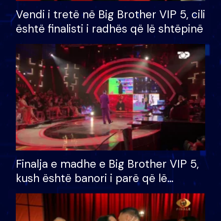
Vendi i tretë në Big Brother VIP 5, cili
është finalisti i radhës që lë shtëpinë
Finalja e madhe e Big Brother VIP 5,
kush është banori i parë që lë
shtëpinë dhe humb mundësinë për
të fituar çmimin e madh