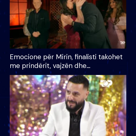
Emocione për Mirin, finalisti takohet
me prindërit, vajzën dhe
bashkëshorten: S’kemi ndonjë letër
divorci apo jo?