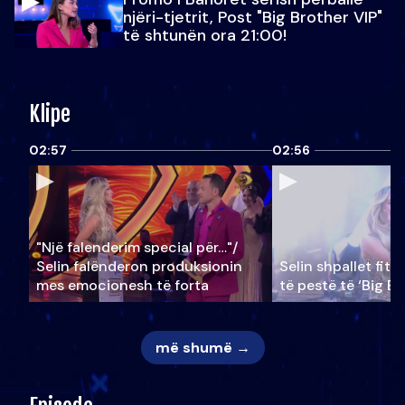
njëri-tjetrit, Post "Big Brother VIP"
të shtunën ora 21:00!
Klipe
02:57
02:56
"Një falenderim special për…"/
Selin falënderon produksionin
Selin shpallet fitu
mes emocionesh të forta
të pestë të ‘Big Br
më shumë →