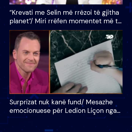
“Krevati me Selin më rrëzoi të gjitha
planet”/ Miri rrëfen momentet më të
bukura në shtëpinë e BB VIP: Do më
mungojë zilja e mëngjesit kur…
Surprizat nuk kanë fund/ Mesazhe
emocionuese për Ledion Liçon nga
nëna dhe fëmijët e tij, moderatori
nuk i mban dot lotët: Nuk meritoj…