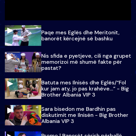
Paqe mes Eglës dhe Meritonit,
banorët kërcejnë së bashku
Nis sfida e pyetjeve, cili nga grupet
memorizoi më shumë fakte për
pastat?
Batuta mes Ilnisës dhe Eglës/“Fol
kur jam aty, jo pas krahëve…” - Big
Brother Albania VIP 3
Sara bisedon me Bardhin pas
diskutimit me Ilnisën - Big Brother
Albania VIP 3
Promo l Banorët sërish përballë