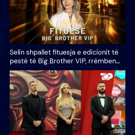
Selin shpallet fituesja e edicionit të
pestë të Big Brother VIP, rrëmben
çmimin e madh prej 100 mijë eurosh