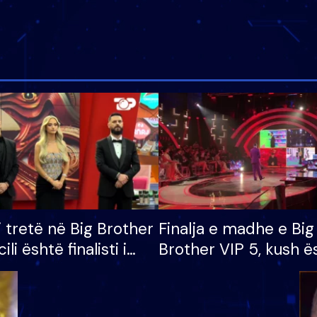
i tretë në Big Brother
Finalja e madhe e Big
cili është finalisti i
Brother VIP 5, kush ë
 që lë shtëpinë
banori i parë që lë sh
dhe humb mundësinë
të fituar çmimin e m