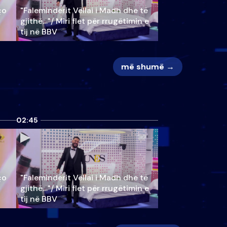
ço
"Faleminderit Vëllai i Madh dhe të
gjithë…"/ Miri flet për rrugëtimin e
tij në BBV
më shumë →
02:45
ço
"Faleminderit Vëllai i Madh dhe të
gjithë…"/ Miri flet për rrugëtimin e
tij në BBV