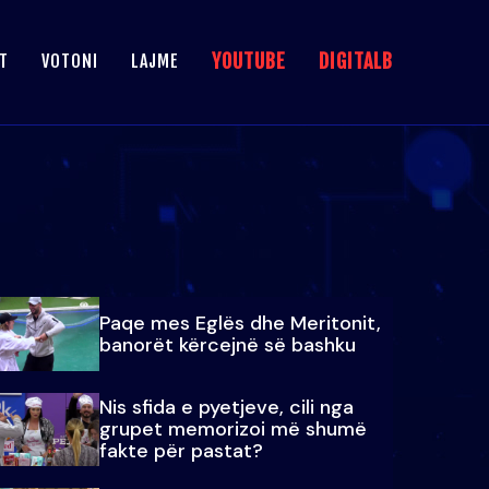
YOUTUBE
DIGITALB
T
VOTONI
LAJME
Paqe mes Eglës dhe Meritonit,
banorët kërcejnë së bashku
Nis sfida e pyetjeve, cili nga
grupet memorizoi më shumë
fakte për pastat?