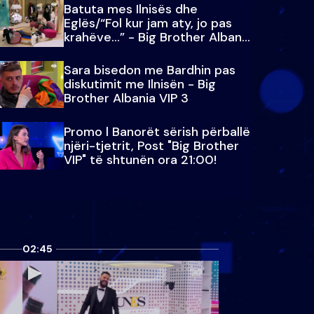
Batuta mes Ilnisës dhe
Eglës/“Fol kur jam aty, jo pas
krahëve…” - Big Brother Albania
VIP 3
Sara bisedon me Bardhin pas
diskutimit me Ilnisën - Big
Brother Albania VIP 3
Promo l Banorët sërish përballë
njëri-tjetrit, Post "Big Brother
VIP" të shtunën ora 21:00!
02:45