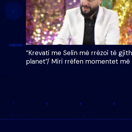
“Krevati me Selin më rrëzoi të gjit
planet”/ Miri rrëfen momentet më 
bukura në shtëpinë e BB VIP: Do 
mungojë zilja e mëngjesit kur…