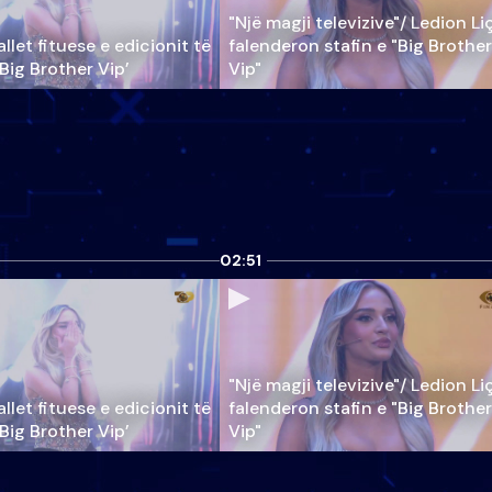
"Një magji televizive"/ Ledion Li
llet fituese e edicionit të
falenderon stafin e "Big Brother
‘Big Brother Vip’
Vip"
02:51
"Një magji televizive"/ Ledion Li
llet fituese e edicionit të
falenderon stafin e "Big Brother
‘Big Brother Vip’
Vip"