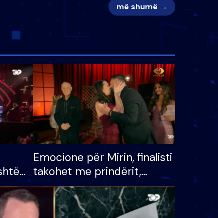
më shumë →
Emocione për Mirin, finalisti
shtë
takohet me prindërit,
tëpinë
vajzën dhe bashkëshorten:
 për
S’kemi ndonjë letër divorci
adh
apo jo?