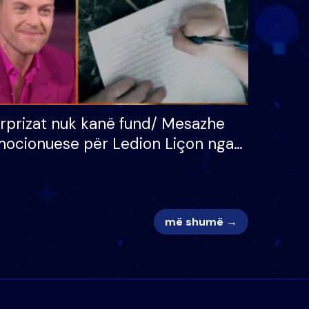
rprizat nuk kanë fund/ Mesazhe
ocionuese për Ledion Liçon nga
na dhe fëmijët e tij, moderatori
k i mban dot lotët: Nuk meritoj…
më shumë →