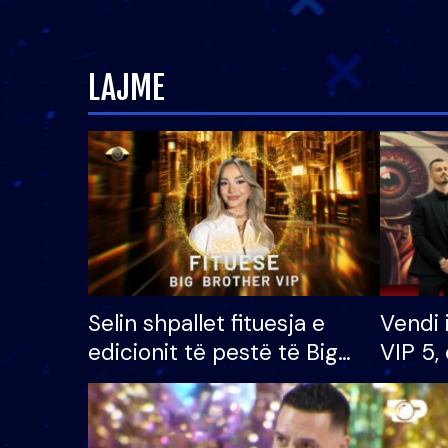
LAJME
Selin shpallet fituesja e
Vendi 
edicionit të pestë të Big
VIP 5, 
Brother VIP, rrëmben
radhës
çmimin e madh prej 100
mijë eurosh