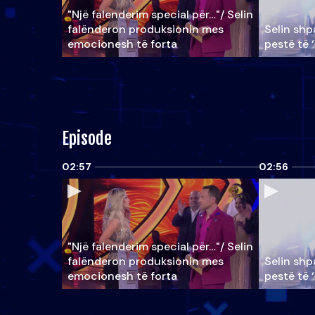
"Një falenderim special për…"/ Selin
falënderon produksionin mes
Selin shpa
emocionesh të forta
pestë të 
Episode
02:57
02:56
"Një falenderim special për…"/ Selin
falënderon produksionin mes
Selin shpa
emocionesh të forta
pestë të 