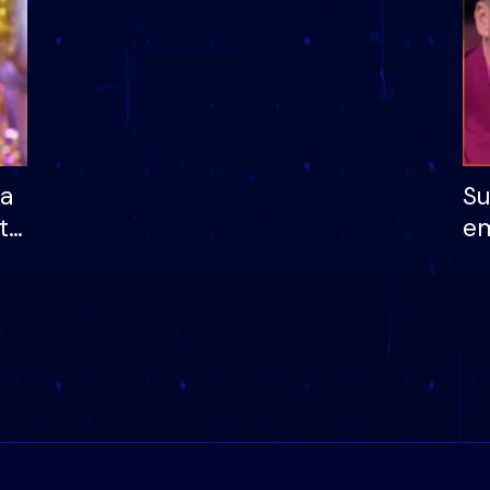
ha
Su
të
em
më
në
nu