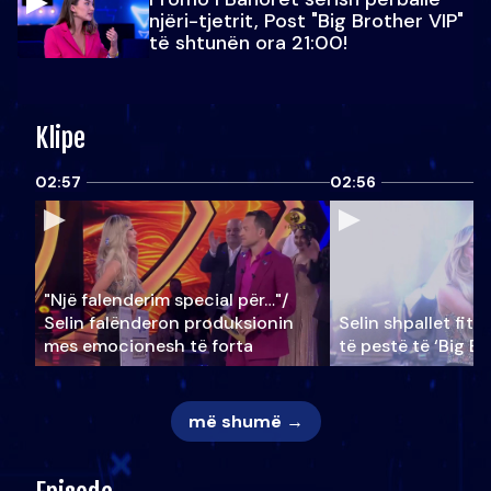
njëri-tjetrit, Post "Big Brother VIP"
të shtunën ora 21:00!
Klipe
02:57
02:56
"Një falenderim special për…"/
Selin falënderon produksionin
Selin shpallet fitu
mes emocionesh të forta
të pestë të ‘Big Br
më shumë →