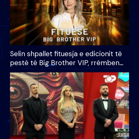
Selin shpallet fituesja e edicionit të
pestë të Big Brother VIP, rrëmben
çmimin e madh prej 100 mijë eurosh