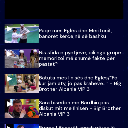
Paqe mes Eglës dhe Meritonit,
banorët kërcejnë së bashku
Nis sfida e pyetjeve, cili nga grupet
memorizoi më shumë fakte për
pastat?
Batuta mes Ilnisës dhe Eglës/“Fol
kur jam aty, jo pas krahëve…” - Big
Brother Albania VIP 3
Sara bisedon me Bardhin pas
diskutimit me Ilnisën - Big Brother
Albania VIP 3
Promo l Banorët sërish përballë