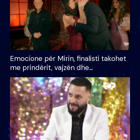
Emocione për Mirin, finalisti takohet
me prindërit, vajzën dhe
bashkëshorten: S’kemi ndonjë letër
divorci apo jo?