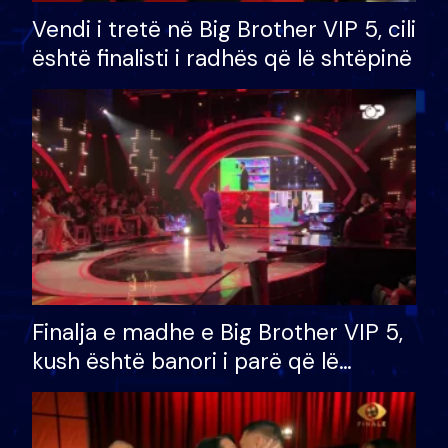
Vendi i tretë në Big Brother VIP 5, cili
është finalisti i radhës që lë shtëpinë
Finalja e madhe e Big Brother VIP 5,
kush është banori i parë që lë
shtëpinë dhe humb mundësinë për
të fituar çmimin e madh