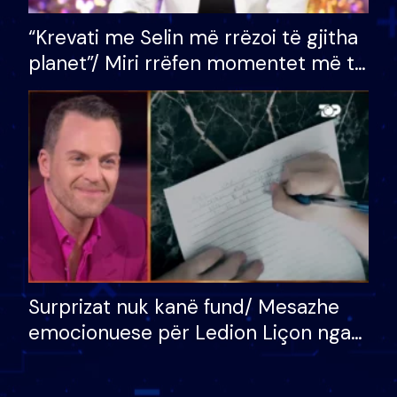
“Krevati me Selin më rrëzoi të gjitha
planet”/ Miri rrëfen momentet më të
bukura në shtëpinë e BB VIP: Do më
mungojë zilja e mëngjesit kur…
Surprizat nuk kanë fund/ Mesazhe
emocionuese për Ledion Liçon nga
nëna dhe fëmijët e tij, moderatori
nuk i mban dot lotët: Nuk meritoj…