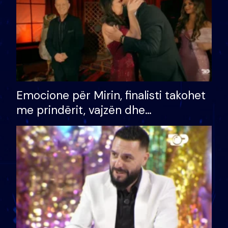
Emocione për Mirin, finalisti takohet
me prindërit, vajzën dhe
bashkëshorten: S’kemi ndonjë letër
divorci apo jo?