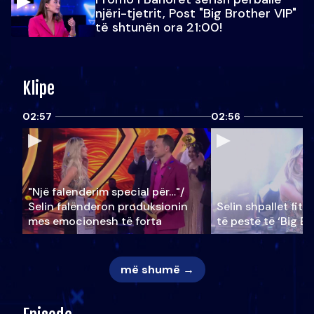
njëri-tjetrit, Post "Big Brother VIP"
të shtunën ora 21:00!
Klipe
02:57
02:56
"Një falenderim special për…"/
Selin falënderon produksionin
Selin shpallet fitu
mes emocionesh të forta
të pestë të ‘Big Br
më shumë →