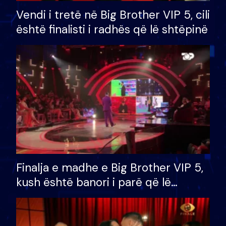
Vendi i tretë në Big Brother VIP 5, cili
është finalisti i radhës që lë shtëpinë
Finalja e madhe e Big Brother VIP 5,
kush është banori i parë që lë
shtëpinë dhe humb mundësinë për
të fituar çmimin e madh