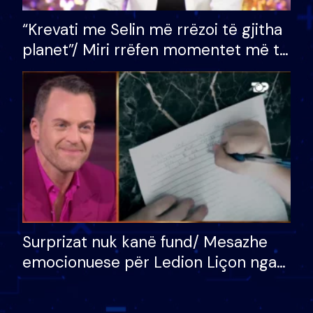
“Krevati me Selin më rrëzoi të gjitha
planet”/ Miri rrëfen momentet më të
bukura në shtëpinë e BB VIP: Do më
mungojë zilja e mëngjesit kur…
Surprizat nuk kanë fund/ Mesazhe
emocionuese për Ledion Liçon nga
nëna dhe fëmijët e tij, moderatori
nuk i mban dot lotët: Nuk meritoj…