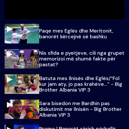
Paqe mes Eglës dhe Meritonit,
banorët kërcejnë së bashku
Nis sfida e pyetjeve, cili nga grupet
memorizoi më shumë fakte për
pastat?
Batuta mes Ilnisës dhe Eglës/“Fol
kur jam aty, jo pas krahëve…” - Big
Brother Albania VIP 3
Sara bisedon me Bardhin pas
diskutimit me Ilnisën - Big Brother
Albania VIP 3
Promo l Banorët sërish përballë