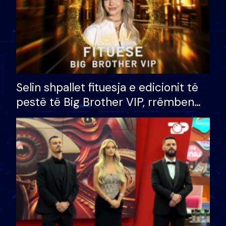
Selin shpallet fituesja e edicionit të
pestë të Big Brother VIP, rrëmben
çmimin e madh prej 100 mijë eurosh