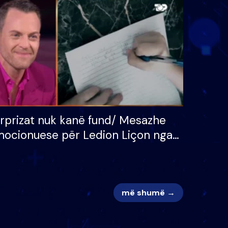
 për
S’kemi ndonjë letër divorci
adh
apo jo?
rprizat nuk kanë fund/ Mesazhe
ocionuese për Ledion Liçon nga
na dhe fëmijët e tij, moderatori
k i mban dot lotët: Nuk meritoj…
më shumë →