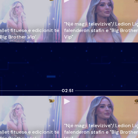
"Një magji televizive"/ Ledion Li
llet fituese e edicionit të
falenderon stafin e "Big Brother
‘Big Brother Vip’
Vip"
02:51
"Një magji televizive"/ Ledion Li
llet fituese e edicionit të
falenderon stafin e "Big Brother