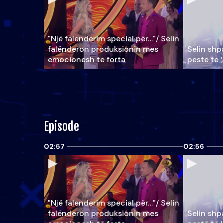
"Një falenderim special për…"/ Selin
falënderon produksionin mes
Selin shpa
emocionesh të forta
pestë të 
Episode
02:57
02:56
"Një falenderim special për…"/ Selin
falënderon produksionin mes
Selin shpa