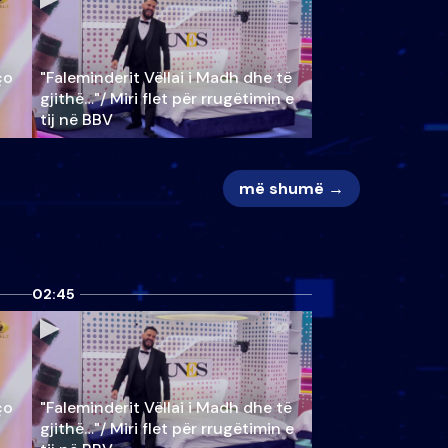
ço
"Faleminderit Vëllai i Madh dhe të
gjithë…"/ Miri flet për rrugëtimin e
tij në BBV
më shumë →
02:45
ço
"Faleminderit Vëllai i Madh dhe të
gjithë…"/ Miri flet për rrugëtimin e