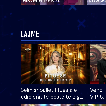
emocionesh të forta
pestë të 
LAJME
Selin shpallet fituesja e
Vendi 
edicionit të pestë të Big
VIP 5, 
Brother VIP, rrëmben
radhës