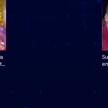
dhe humb mundësinë
të fituar çmimin e m
ha
Su
të
em
më
në
nu