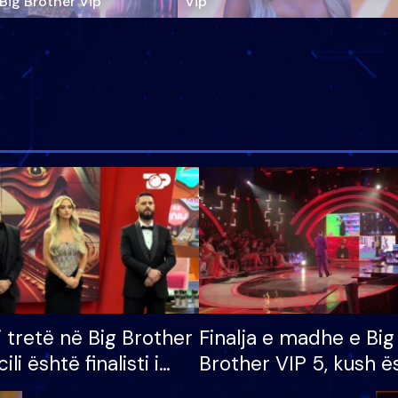
‘Big Brother Vip’
Vip"
i tretë në Big Brother
Finalja e madhe e Big
cili është finalisti i
Brother VIP 5, kush ë
 që lë shtëpinë
banori i parë që lë sh