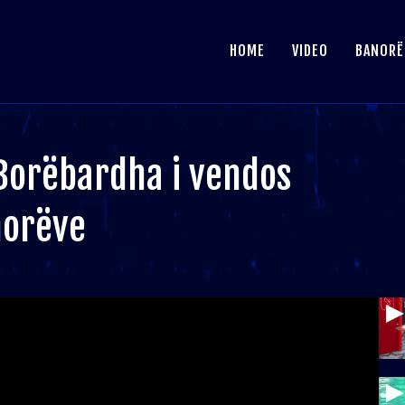
HOME
VIDEO
BANORË
 Borëbardha i vendos
norëve