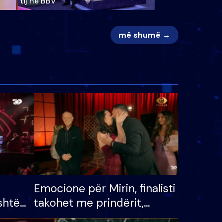
tij në BBV
më shumë →
Emocione për Mirin, finalisti
shtë
takohet me prindërit,
tëpinë
vajzën dhe bashkëshorten: