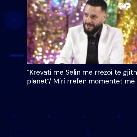
çmimin e madh prej 100
mijë eurosh
“Krevati me Selin më rrëzoi të gjit
planet”/ Miri rrëfen momentet më 
bukura në shtëpinë e BB VIP: Do 
mungojë zilja e mëngjesit kur…