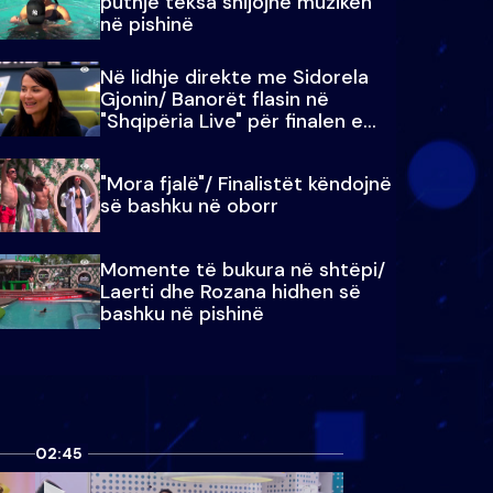
puthje teksa shijojnë muzikën
në pishinë
Në lidhje direkte me Sidorela
Gjonin/ Banorët flasin në
"Shqipëria Live" për finalen e
madhe
"Mora fjalë"/ Finalistët këndojnë
së bashku në oborr
Momente të bukura në shtëpi/
Laerti dhe Rozana hidhen së
bashku në pishinë
02:45