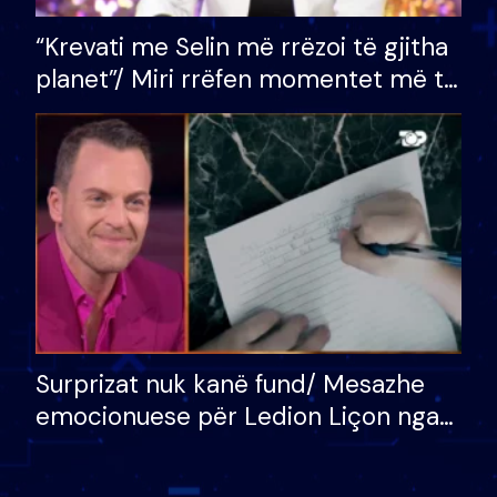
“Krevati me Selin më rrëzoi të gjitha
planet”/ Miri rrëfen momentet më të
bukura në shtëpinë e BB VIP: Do më
mungojë zilja e mëngjesit kur…
Surprizat nuk kanë fund/ Mesazhe
emocionuese për Ledion Liçon nga
nëna dhe fëmijët e tij, moderatori
nuk i mban dot lotët: Nuk meritoj…