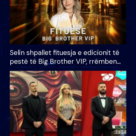
Selin shpallet fituesja e edicionit të
pestë të Big Brother VIP, rrëmben
çmimin e madh prej 100 mijë eurosh