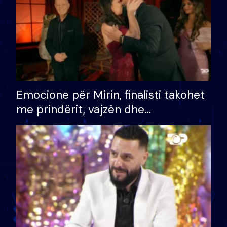
Emocione për Mirin, finalisti takohet
me prindërit, vajzën dhe
bashkëshorten: S’kemi ndonjë letër
divorci apo jo?