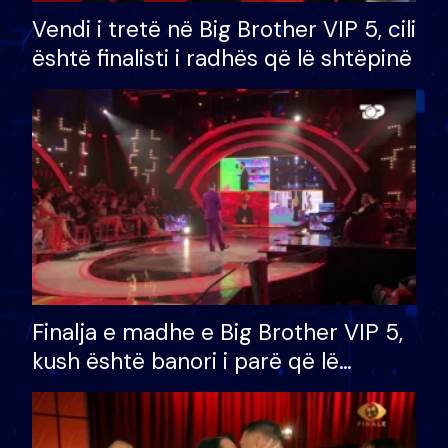
Vendi i tretë në Big Brother VIP 5, cili
është finalisti i radhës që lë shtëpinë
Finalja e madhe e Big Brother VIP 5,
kush është banori i parë që lë
shtëpinë dhe humb mundësinë për
të fituar çmimin e madh