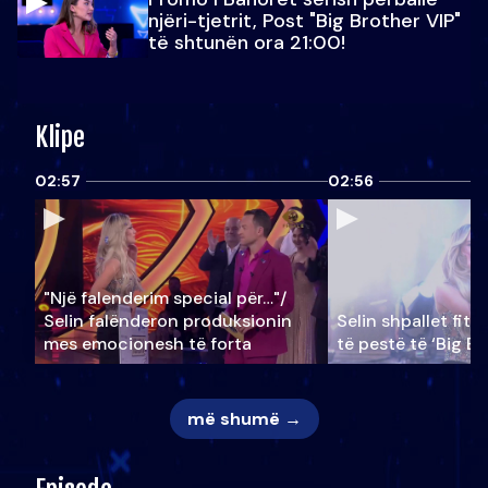
njëri-tjetrit, Post "Big Brother VIP"
të shtunën ora 21:00!
Klipe
02:57
02:56
"Një falenderim special për…"/
Selin falënderon produksionin
Selin shpallet fitu
mes emocionesh të forta
të pestë të ‘Big Br
më shumë →