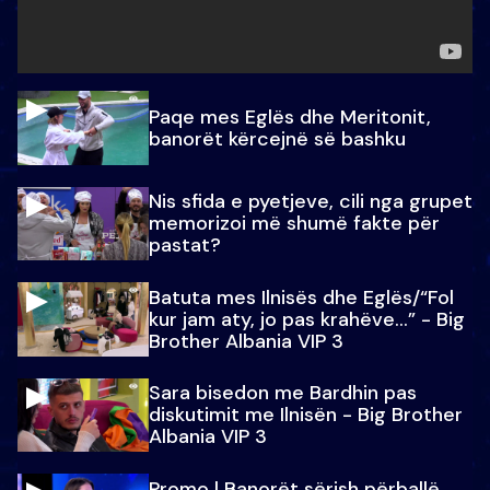
Paqe mes Eglës dhe Meritonit,
banorët kërcejnë së bashku
Nis sfida e pyetjeve, cili nga grupet
memorizoi më shumë fakte për
pastat?
Batuta mes Ilnisës dhe Eglës/“Fol
kur jam aty, jo pas krahëve…” - Big
Brother Albania VIP 3
Sara bisedon me Bardhin pas
diskutimit me Ilnisën - Big Brother
Albania VIP 3
Promo l Banorët sërish përballë