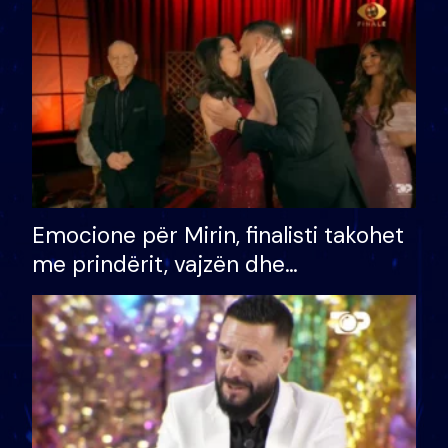
të fituar çmimin e madh
Emocione për Mirin, finalisti takohet
me prindërit, vajzën dhe
bashkëshorten: S’kemi ndonjë letër
divorci apo jo?