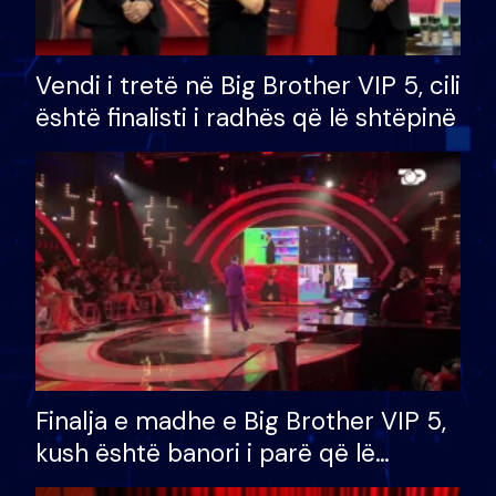
Vendi i tretë në Big Brother VIP 5, cili
është finalisti i radhës që lë shtëpinë
Finalja e madhe e Big Brother VIP 5,
kush është banori i parë që lë
shtëpinë dhe humb mundësinë për