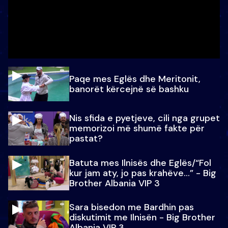
Paqe mes Eglës dhe Meritonit,
banorët kërcejnë së bashku
Nis sfida e pyetjeve, cili nga grupet
memorizoi më shumë fakte për
pastat?
Batuta mes Ilnisës dhe Eglës/“Fol
kur jam aty, jo pas krahëve…” - Big
Brother Albania VIP 3
Sara bisedon me Bardhin pas
diskutimit me Ilnisën - Big Brother
Albania VIP 3