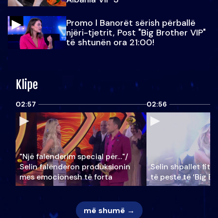
Promo l Banorët sërish përballë
njëri-tjetrit, Post "Big Brother VIP"
të shtunën ora 21:00!
Klipe
02:57
02:56
"Një falenderim special për…"/
Selin falënderon produksionin
Selin shpallet fitu
mes emocionesh të forta
të pestë të ‘Big Br
më shumë →