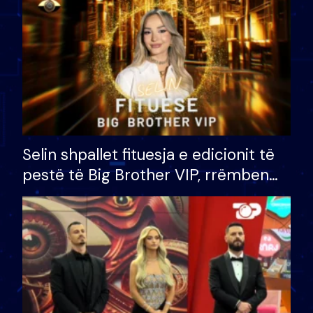
Selin shpallet fituesja e edicionit të
pestë të Big Brother VIP, rrëmben
çmimin e madh prej 100 mijë eurosh