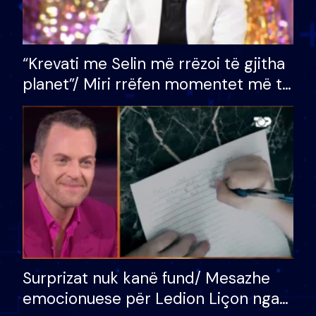
“Krevati me Selin më rrëzoi të gjitha
planet”/ Miri rrëfen momentet më të
bukura në shtëpinë e BB VIP: Do më
mungojë zilja e mëngjesit kur…
Surprizat nuk kanë fund/ Mesazhe
emocionuese për Ledion Liçon nga