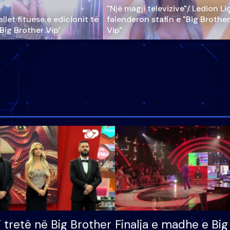
"Një magji televizive"/ Ledion Li
llet fituese e edicionit të
falenderon stafin e "Big Brother
‘Big Brother Vip’
Vip"
i tretë në Big Brother
Finalja e madhe e Big