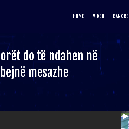
HOME
VIDEO
BANORË
norët do të ndahen në
mbejnë mesazhe