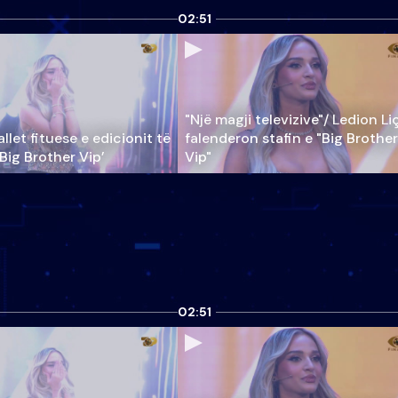
02:51
"Një magji televizive"/ Ledion Li
llet fituese e edicionit të
falenderon stafin e "Big Brother
‘Big Brother Vip’
Vip"
02:51