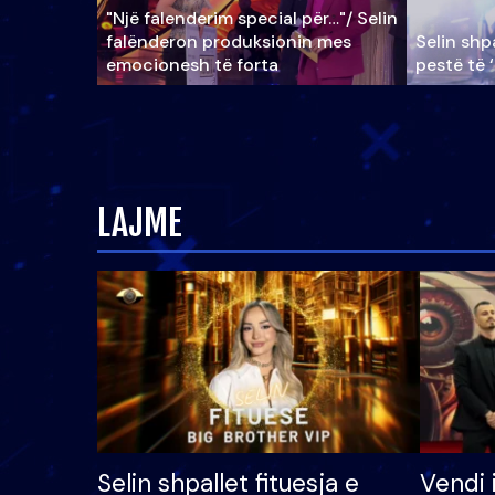
"Një falenderim special për…"/ Selin
falënderon produksionin mes
Selin shpa
emocionesh të forta
pestë të 
LAJME
Selin shpallet fituesja e
Vendi 