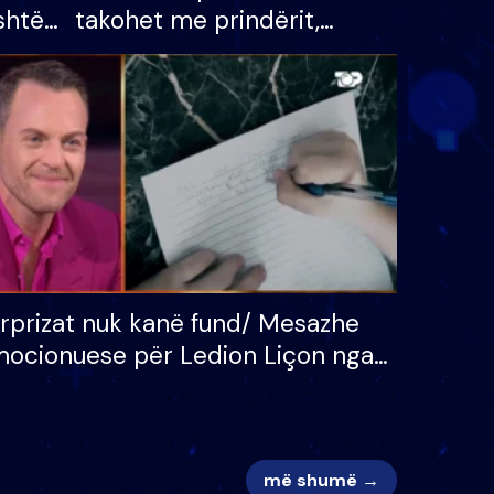
shtë
takohet me prindërit,
tëpinë
vajzën dhe bashkëshorten:
 për
S’kemi ndonjë letër divorci
adh
apo jo?
rprizat nuk kanë fund/ Mesazhe
ocionuese për Ledion Liçon nga
na dhe fëmijët e tij, moderatori
k i mban dot lotët: Nuk meritoj…
më shumë →