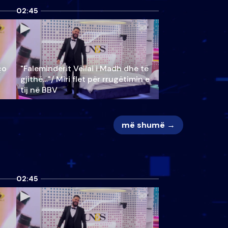
02:45
ço
"Faleminderit Vëllai i Madh dhe të
gjithë…"/ Miri flet për rrugëtimin e
tij në BBV
më shumë →
02:45