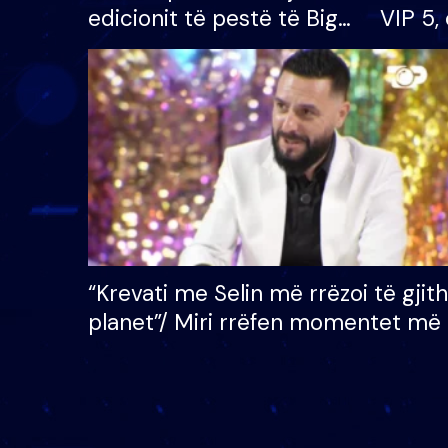
edicionit të pestë të Big
VIP 5, 
Brother VIP, rrëmben
radhës
çmimin e madh prej 100
mijë eurosh
“Krevati me Selin më rrëzoi të gjit
planet”/ Miri rrëfen momentet më 
bukura në shtëpinë e BB VIP: Do 
mungojë zilja e mëngjesit kur…