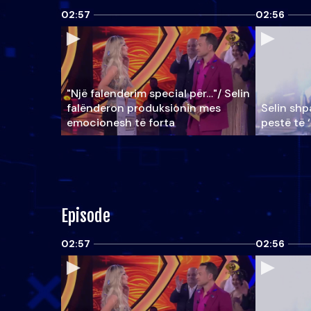
02:57
02:56
"Një falenderim special për…"/ Selin
falënderon produksionin mes
Selin shpa
emocionesh të forta
pestë të 
Episode
02:57
02:56