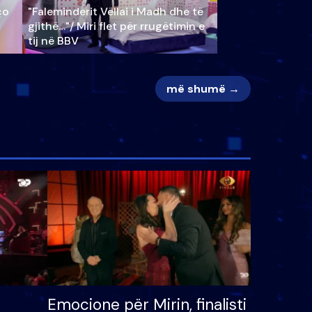
ço
"Faleminderit Vëllai i Madh dhe të
gjithë…"/ Miri flet për rrugëtimin e
tij në BBV
më shumë →
Emocione për Mirin, finalisti