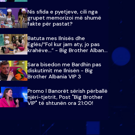
Nis sfida e pyetjeve, cili nga
grupet memorizoi më shumë
fakte për pastat?
Batuta mes Ilnisës dhe
Eglës/“Fol kur jam aty, jo pas
krahëve…” - Big Brother Albania
VIP 3
Sara bisedon me Bardhin pas
diskutimit me Ilnisën - Big
Brother Albania VIP 3
Promo l Banorët sërish përballë
njëri-tjetrit, Post "Big Brother
VIP" të shtunën ora 21:00!