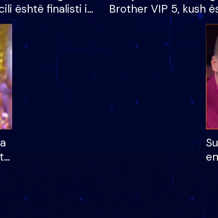
cili është finalisti i
Brother VIP 5, kush ë
 që lë shtëpinë
banori i parë që lë sh
dhe humb mundësinë
të fituar çmimin e m
ha
Su
të
em
më
në
nu