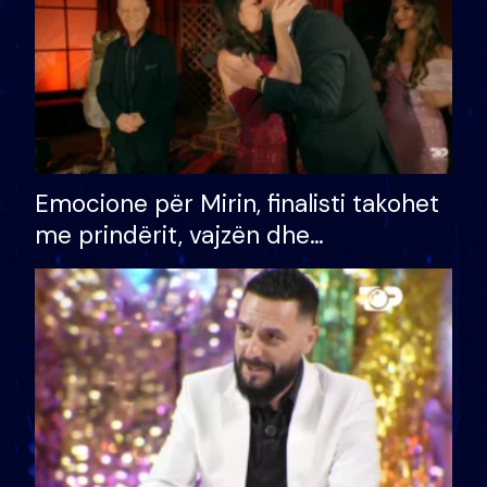
Emocione për Mirin, finalisti takohet
me prindërit, vajzën dhe
bashkëshorten: S’kemi ndonjë letër
divorci apo jo?