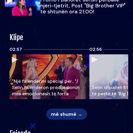
njëri-tjetrit, Post "Big Brother VIP"
të shtunën ora 21:00!
Klipe
02:57
02:56
"Një falenderim special për…"/
Selin falënderon produksionin
Selin shpallet fitu
mes emocionesh të forta
të pestë të ‘Big Br
më shumë →