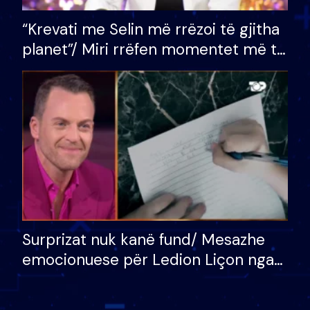
“Krevati me Selin më rrëzoi të gjitha
planet”/ Miri rrëfen momentet më të
bukura në shtëpinë e BB VIP: Do më
mungojë zilja e mëngjesit kur…
Surprizat nuk kanë fund/ Mesazhe
emocionuese për Ledion Liçon nga
nëna dhe fëmijët e tij, moderatori
nuk i mban dot lotët: Nuk meritoj…