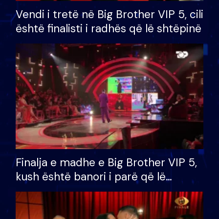
Vendi i tretë në Big Brother VIP 5, cili
është finalisti i radhës që lë shtëpinë
Finalja e madhe e Big Brother VIP 5,
kush është banori i parë që lë
shtëpinë dhe humb mundësinë për
të fituar çmimin e madh