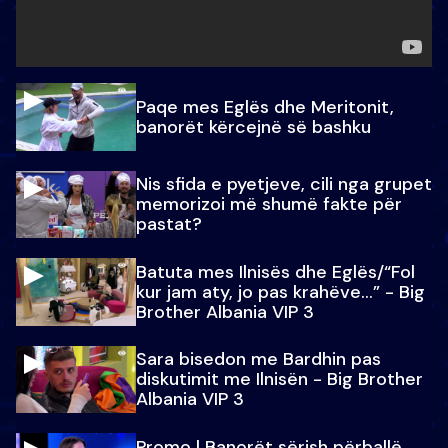
Paqe mes Eglës dhe Meritonit,
banorët kërcejnë së bashku
Nis sfida e pyetjeve, cili nga grupet
memorizoi më shumë fakte për
pastat?
Batuta mes Ilnisës dhe Eglës/“Fol
kur jam aty, jo pas krahëve…” - Big
Brother Albania VIP 3
Sara bisedon me Bardhin pas
diskutimit me Ilnisën - Big Brother
Albania VIP 3
Promo l Banorët sërish përballë