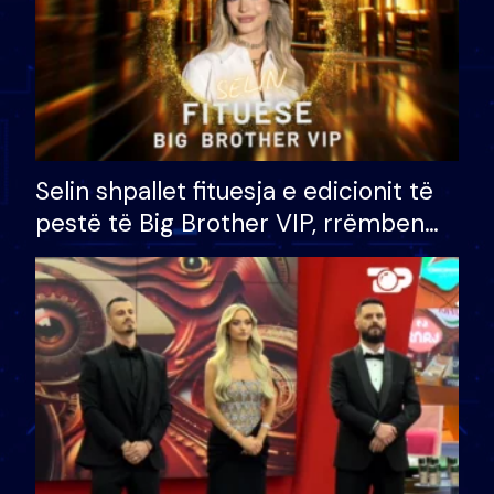
Selin shpallet fituesja e edicionit të
pestë të Big Brother VIP, rrëmben
çmimin e madh prej 100 mijë eurosh