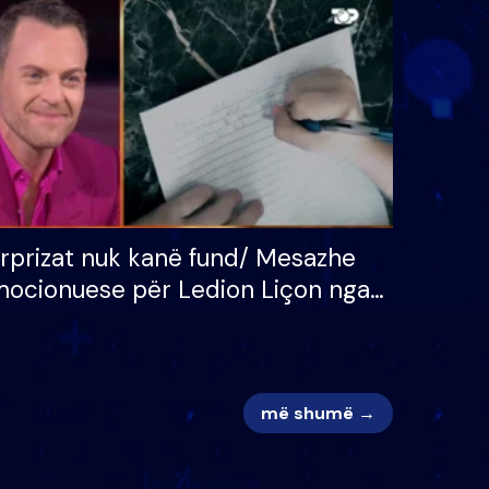
 për
S’kemi ndonjë letër divorci
adh
apo jo?
rprizat nuk kanë fund/ Mesazhe
ocionuese për Ledion Liçon nga
na dhe fëmijët e tij, moderatori
k i mban dot lotët: Nuk meritoj…
më shumë →