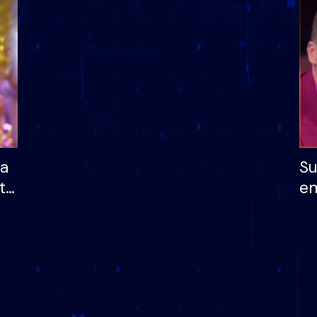
dhe humb mundësinë
të fituar çmimin e m
ha
Su
të
em
më
në
nu