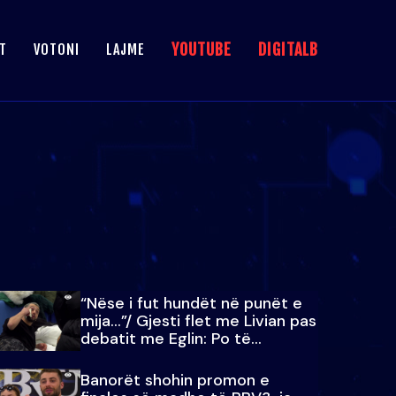
YOUTUBE
DIGITALB
T
VOTONI
LAJME
“Nëse i fut hundët në punët e
mija…”/ Gjesti flet me Livian pas
debatit me Eglin: Po të
paralajmëroj
Banorët shohin promon e