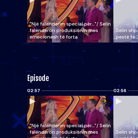
"Një falenderim special për…"/ Selin
falënderon produksionin mes
Selin shpa
emocionesh të forta
pestë të 
Episode
02:57
02:56
"Një falenderim special për…"/ Selin
falënderon produksionin mes
Selin shpa