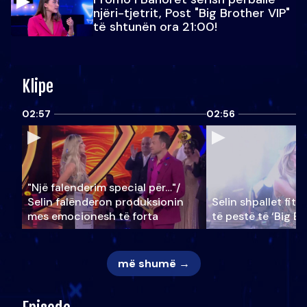
njëri-tjetrit, Post "Big Brother VIP"
të shtunën ora 21:00!
Klipe
02:57
02:56
"Një falenderim special për…"/
Selin falënderon produksionin
Selin shpallet fitu
mes emocionesh të forta
të pestë të ‘Big Br
më shumë →