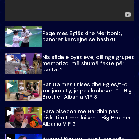
Paqe mes Eglës dhe Meritonit,
banorët kërcejnë së bashku
Nis sfida e pyetjeve, cili nga grupet
memorizoi më shumë fakte për
pastat?
Batuta mes Ilnisës dhe Eglës/“Fol
kur jam aty, jo pas krahëve…” - Big
Brother Albania VIP 3
Sara bisedon me Bardhin pas
diskutimit me Ilnisën - Big Brother
Albania VIP 3
Promo l Banorët sërish përballë