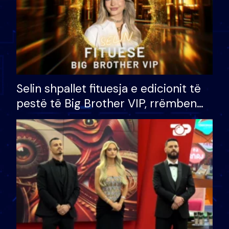
Selin shpallet fituesja e edicionit të
pestë të Big Brother VIP, rrëmben
çmimin e madh prej 100 mijë eurosh