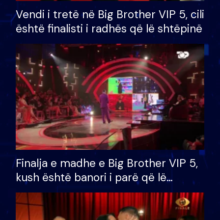
Vendi i tretë në Big Brother VIP 5, cili
është finalisti i radhës që lë shtëpinë
Finalja e madhe e Big Brother VIP 5,
kush është banori i parë që lë
shtëpinë dhe humb mundësinë për
të fituar çmimin e madh