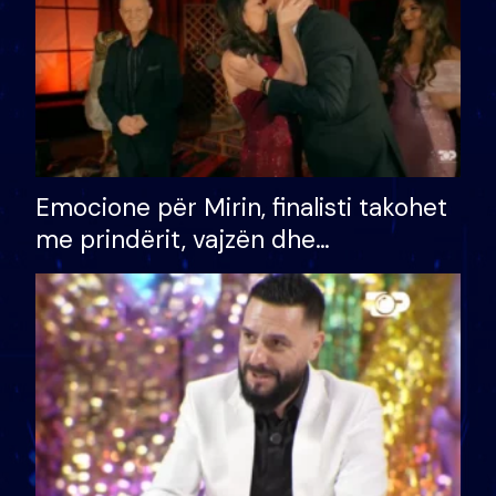
Emocione për Mirin, finalisti takohet
me prindërit, vajzën dhe
bashkëshorten: S’kemi ndonjë letër
divorci apo jo?