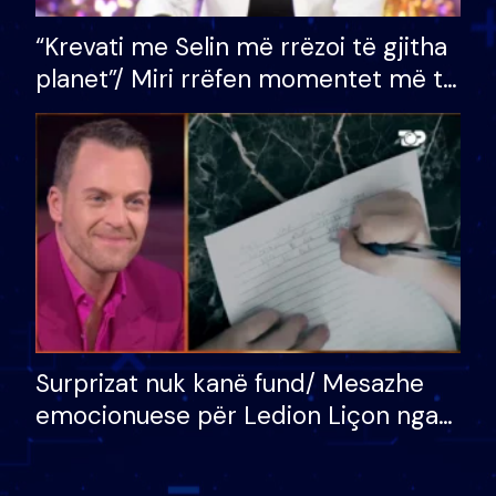
“Krevati me Selin më rrëzoi të gjitha
planet”/ Miri rrëfen momentet më të
bukura në shtëpinë e BB VIP: Do më
mungojë zilja e mëngjesit kur…
Surprizat nuk kanë fund/ Mesazhe
emocionuese për Ledion Liçon nga
nëna dhe fëmijët e tij, moderatori
nuk i mban dot lotët: Nuk meritoj…