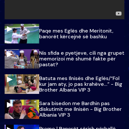
Paqe mes Eglës dhe Meritonit,
banorët kërcejnë së bashku
Nis sfida e pyetjeve, cili nga grupet
memorizoi më shumë fakte për
pastat?
Batuta mes Ilnisës dhe Eglës/“Fol
kur jam aty, jo pas krahëve…” - Big
Brother Albania VIP 3
Sara bisedon me Bardhin pas
diskutimit me Ilnisën - Big Brother
Albania VIP 3
Promo l Banorët sërish përballë