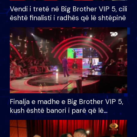
Vendi i tretë në Big Brother VIP 5, cili
është finalisti i radhës që lë shtëpinë
Finalja e madhe e Big Brother VIP 5,
kush është banori i parë që lë
shtëpinë dhe humb mundësinë për
të fituar çmimin e madh