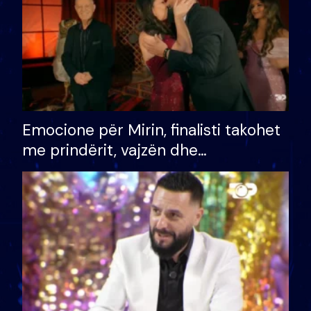
Emocione për Mirin, finalisti takohet
me prindërit, vajzën dhe
bashkëshorten: S’kemi ndonjë letër
divorci apo jo?