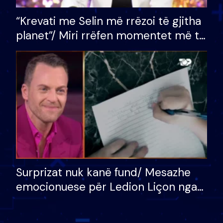
“Krevati me Selin më rrëzoi të gjitha
planet”/ Miri rrëfen momentet më të
bukura në shtëpinë e BB VIP: Do më
mungojë zilja e mëngjesit kur…
Surprizat nuk kanë fund/ Mesazhe
emocionuese për Ledion Liçon nga
nëna dhe fëmijët e tij, moderatori
nuk i mban dot lotët: Nuk meritoj…