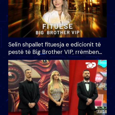
Selin shpallet fituesja e edicionit të
pestë të Big Brother VIP, rrëmben
çmimin e madh prej 100 mijë eurosh