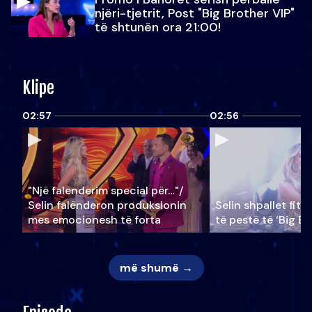
njëri-tjetrit, Post "Big Brother VIP"
të shtunën ora 21:00!
Klipe
02:57
02:56
"Një falenderim special për…"/
Selin falënderon produksionin
Selin shpallet fitu
mes emocionesh të forta
të pestë të ‘Big Br
më shumë →