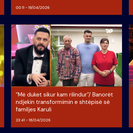
00:11 - 19/04/2026
“Më duket sikur kam rilindur”/ Banorët
ndjekin transformimin e shtëpisë së
familjes Karuli
23:41 - 18/04/2026