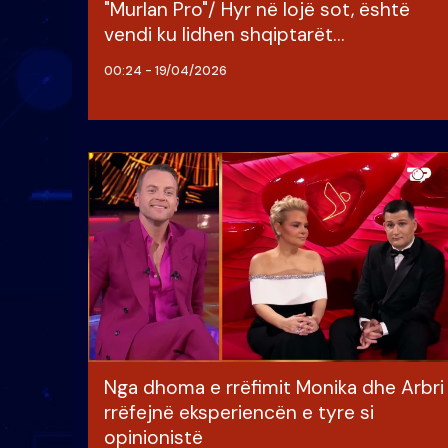
"Murlan Pro"/ Hyr në lojë sot, është
vendi ku lidhen shqiptarët…
00:24 - 19/04/2026
Nga dhoma e rrëfimit Monika dhe Arbri
rrëfejnë eksperiencën e tyre si
opinionistë