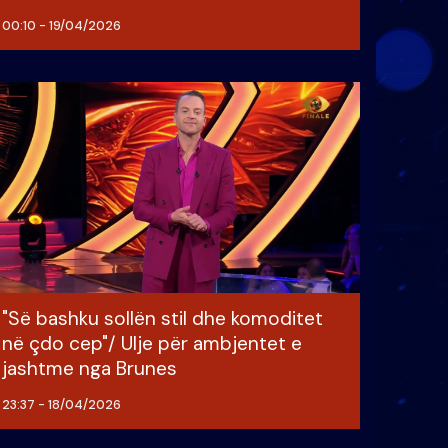
00:10 - 19/04/2026
"Së bashku sollën stil dhe komoditet
në çdo cep"/ Ulje për ambjentet e
jashtme nga Brunes
23:37 - 18/04/2026