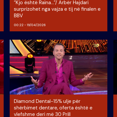
“Kjo është Raina…”/ Arbër Hajdari
surprizohet nga vajza e tij në finalen e
BBV
00:22 - 19/04/2026
Diamond Dental-15% ulje për
shërbimet dentare, oferta është e
vlefshme deri më 30 Prill