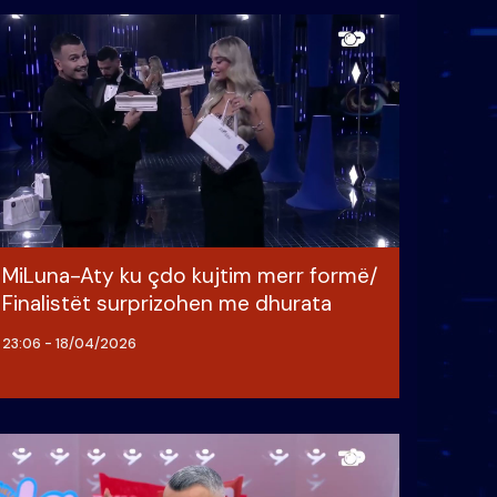
MiLuna-Aty ku çdo kujtim merr formë/
Finalistët surprizohen me dhurata
23:06 - 18/04/2026