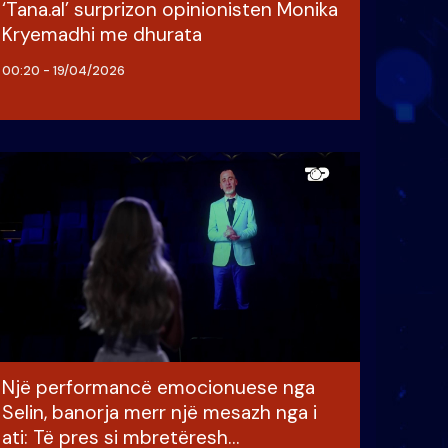
‘Tana.al’ surprizon opinionisten Monika
Kryemadhi me dhurata
00:20 - 19/04/2026
Një performancë emocionuese nga
Selin, banorja merr një mesazh nga i
ati: Të pres si mbretëresh…