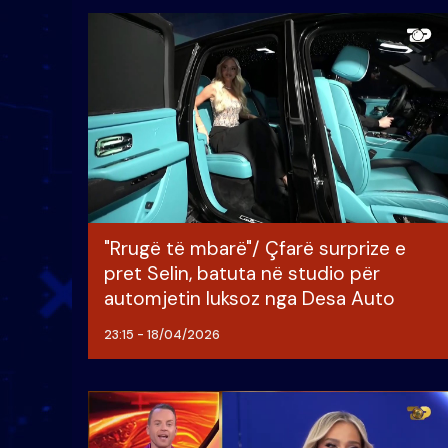
"Rrugë të mbarë"/ Çfarë surprize e
pret Selin, batuta në studio për
automjetin luksoz nga Desa Auto
23:15 - 18/04/2026