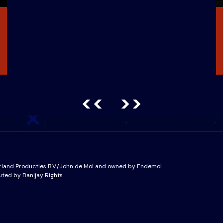
<<
>>
rland Producties B.V./John de Mol and owned by Endemol
uted by Banijay Rights.