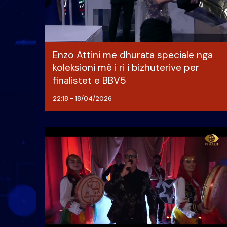
Enzo Attini me dhurata speciale nga
koleksioni më i ri i bizhuterive per
finalistet e BBV5
22:18 - 18/04/2026