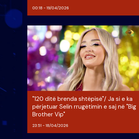
00:18 - 19/04/2026
"120 ditë brenda shtëpisë"/ Ja si e ka
përjetuar Selin rrugëtimin e saj në "Big
Brother Vip"
23:51 - 18/04/2026