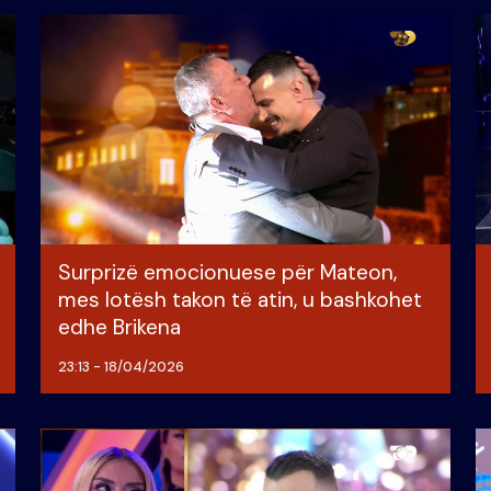
Surprizë emocionuese për Mateon,
mes lotësh takon të atin, u bashkohet
edhe Brikena
23:13 - 18/04/2026