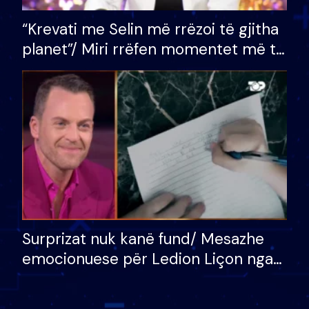
“Krevati me Selin më rrëzoi të gjitha
planet”/ Miri rrëfen momentet më të
bukura në shtëpinë e BB VIP: Do më
mungojë zilja e mëngjesit kur…
Surprizat nuk kanë fund/ Mesazhe
emocionuese për Ledion Liçon nga
nëna dhe fëmijët e tij, moderatori
nuk i mban dot lotët: Nuk meritoj…