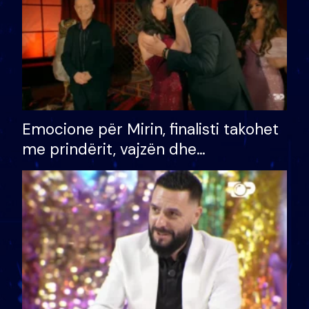
Emocione për Mirin, finalisti takohet
me prindërit, vajzën dhe
bashkëshorten: S’kemi ndonjë letër
divorci apo jo?