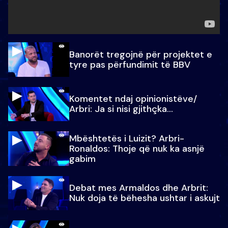
Banorët tregojnë për projektet e
tyre pas përfundimit të BBV
Komentet ndaj opinionistëve/
Arbri: Ja si nisi gjithçka…
Mbështetës i Luizit? Arbri-
Ronaldos: Thoje që nuk ka asnjë
gabim
Debat mes Armaldos dhe Arbrit:
Nuk doja të bëhesha ushtar i askujt