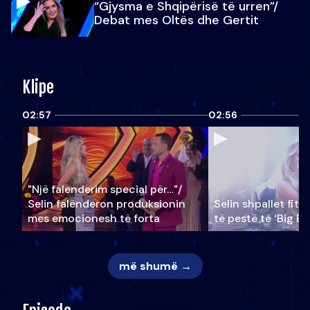
“Gjysma e Shqipërisë të urren”/
Debat mes Oltës dhe Gertit
Klipe
02:57
02:56
"Një falenderim special për…"/
Selin falënderon produksionin
Selin shpallet fitu
mes emocionesh të forta
të pestë të ‘Big Br
më shumë →