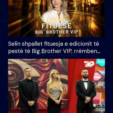
Selin shpallet fituesja e edicionit të
pestë të Big Brother VIP, rrëmben
çmimin e madh prej 100 mijë eurosh