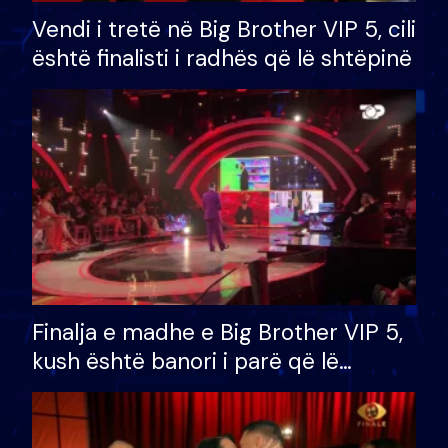
Vendi i tretë në Big Brother VIP 5, cili
është finalisti i radhës që lë shtëpinë
Finalja e madhe e Big Brother VIP 5,
kush është banori i parë që lë
shtëpinë dhe humb mundësinë për
të fituar çmimin e madh