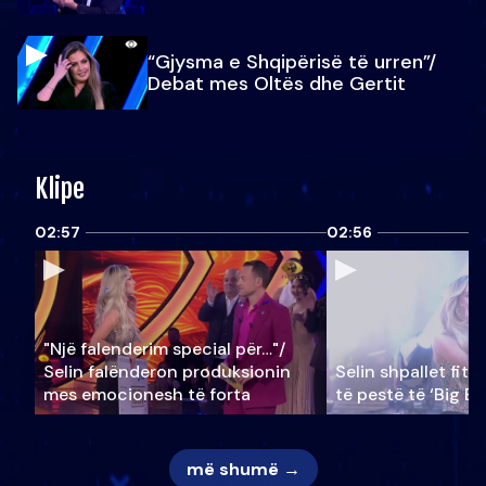
“Gjysma e Shqipërisë të urren”/
Debat mes Oltës dhe Gertit
Klipe
02:57
02:56
"Një falenderim special për…"/
Selin falënderon produksionin
Selin shpallet fitu
mes emocionesh të forta
të pestë të ‘Big Br
më shumë →