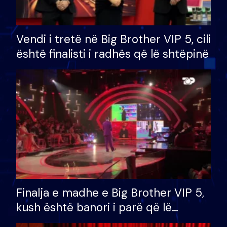
Vendi i tretë në Big Brother VIP 5, cili
është finalisti i radhës që lë shtëpinë
Finalja e madhe e Big Brother VIP 5,
kush është banori i parë që lë
shtëpinë dhe humb mundësinë për