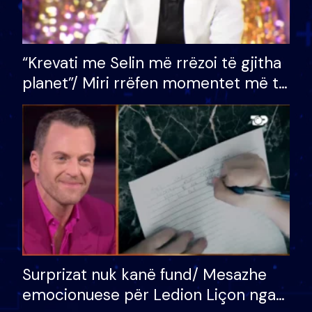
“Krevati me Selin më rrëzoi të gjitha
planet”/ Miri rrëfen momentet më të
bukura në shtëpinë e BB VIP: Do më
mungojë zilja e mëngjesit kur…
Surprizat nuk kanë fund/ Mesazhe
emocionuese për Ledion Liçon nga