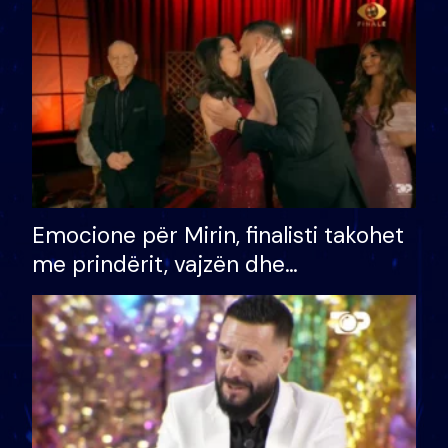
të fituar çmimin e madh
Emocione për Mirin, finalisti takohet
me prindërit, vajzën dhe
bashkëshorten: S’kemi ndonjë letër
divorci apo jo?