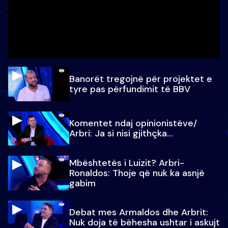
Banorët tregojnë për projektet e
tyre pas përfundimit të BBV
Komentet ndaj opinionistëve/
Arbri: Ja si nisi gjithçka…
Mbështetës i Luizit? Arbri-
Ronaldos: Thoje që nuk ka asnjë
gabim
Debat mes Armaldos dhe Arbrit:
Nuk doja të bëhesha ushtar i askujt