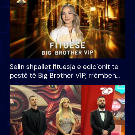
Selin shpallet fituesja e edicionit të
pestë të Big Brother VIP, rrëmben
çmimin e madh prej 100 mijë eurosh