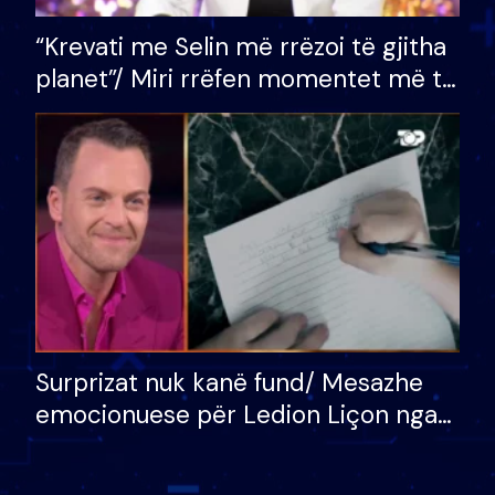
“Krevati me Selin më rrëzoi të gjitha
planet”/ Miri rrëfen momentet më të
bukura në shtëpinë e BB VIP: Do më
mungojë zilja e mëngjesit kur…
Surprizat nuk kanë fund/ Mesazhe
emocionuese për Ledion Liçon nga
nëna dhe fëmijët e tij, moderatori
nuk i mban dot lotët: Nuk meritoj…