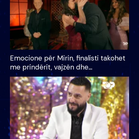
Emocione për Mirin, finalisti takohet
me prindërit, vajzën dhe
bashkëshorten: S’kemi ndonjë letër
divorci apo jo?