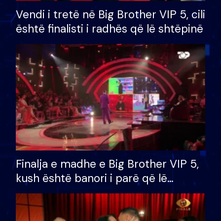
Vendi i tretë në Big Brother VIP 5, cili
është finalisti i radhës që lë shtëpinë
Finalja e madhe e Big Brother VIP 5,
kush është banori i parë që lë
shtëpinë dhe humb mundësinë për
të fituar çmimin e madh