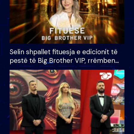
Selin shpallet fituesja e edicionit të
pestë të Big Brother VIP, rrëmben
çmimin e madh prej 100 mijë eurosh