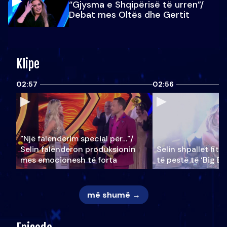
“Gjysma e Shqipërisë të urren”/
Debat mes Oltës dhe Gertit
Klipe
02:57
02:56
"Një falenderim special për…"/
Selin falënderon produksionin
Selin shpallet fitu
mes emocionesh të forta
të pestë të ‘Big Br
më shumë →