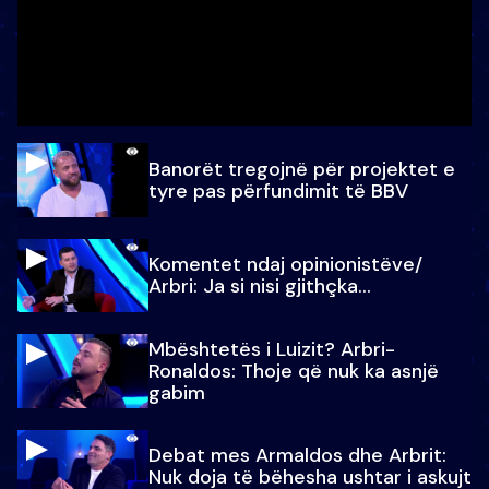
Banorët tregojnë për projektet e
tyre pas përfundimit të BBV
Komentet ndaj opinionistëve/
Arbri: Ja si nisi gjithçka…
Mbështetës i Luizit? Arbri-
Ronaldos: Thoje që nuk ka asnjë
gabim
Debat mes Armaldos dhe Arbrit:
Nuk doja të bëhesha ushtar i askujt