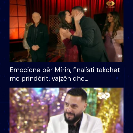
të fituar çmimin e madh
Emocione për Mirin, finalisti takohet
me prindërit, vajzën dhe
bashkëshorten: S’kemi ndonjë letër
divorci apo jo?