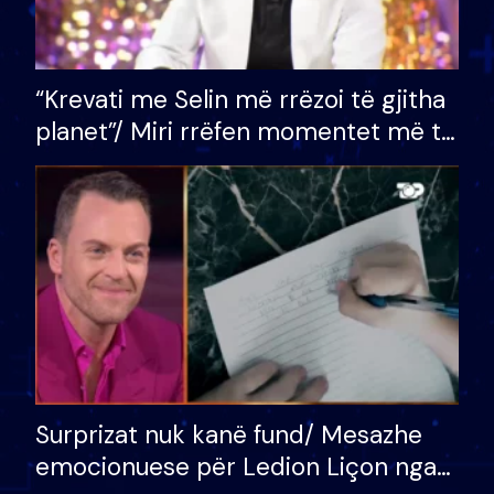
“Krevati me Selin më rrëzoi të gjitha
planet”/ Miri rrëfen momentet më të
bukura në shtëpinë e BB VIP: Do më
mungojë zilja e mëngjesit kur…
Surprizat nuk kanë fund/ Mesazhe
emocionuese për Ledion Liçon nga