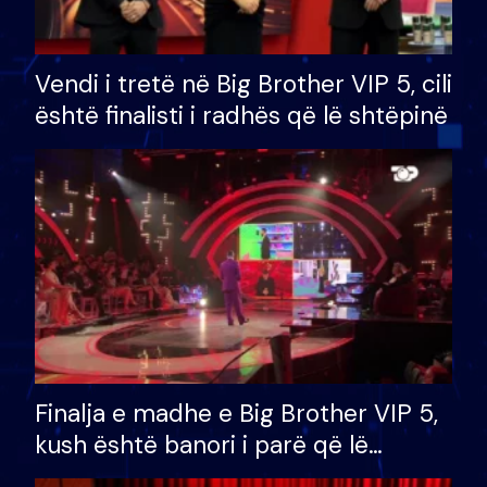
Vendi i tretë në Big Brother VIP 5, cili
është finalisti i radhës që lë shtëpinë
Finalja e madhe e Big Brother VIP 5,
kush është banori i parë që lë
shtëpinë dhe humb mundësinë për