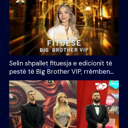
Selin shpallet fituesja e edicionit të
pestë të Big Brother VIP, rrëmben
çmimin e madh prej 100 mijë eurosh