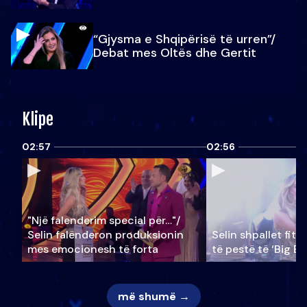
“Gjysma e Shqipërisë të urren”/
Debat mes Oltës dhe Gertit
Klipe
02:57
02:56
"Një falenderim special për…"/
Selin falënderon produksionin
Selin shpallet fitu
mes emocionesh të forta
të pestë të ‘Big Br
më shumë →