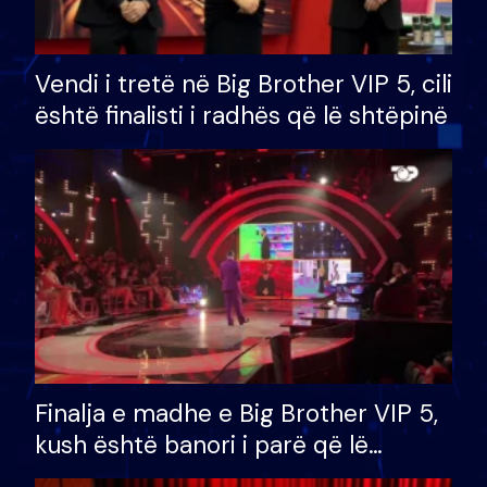
Vendi i tretë në Big Brother VIP 5, cili
është finalisti i radhës që lë shtëpinë
Finalja e madhe e Big Brother VIP 5,
kush është banori i parë që lë
shtëpinë dhe humb mundësinë për