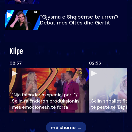
“Gjysma e Shqipërisë të urren”/
Debat mes Oltës dhe Gertit
Klipe
02:57
02:56
"Një falenderim special për…"/
Selin falënderon produksionin
Selin shpallet fitu
mes emocionesh të forta
të pestë të ‘Big Br
më shumë →