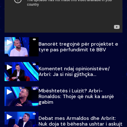
Banorët tregojnë për projektet e
tyre pas përfundimit të BBV
Komentet ndaj opinionistëve/
Arbri: Ja si nisi gjithçka…
Mbështetës i Luizit? Arbri-
Ronaldos: Thoje që nuk ka asnjë
gabim
Debat mes Armaldos dhe Arbrit:
Nuk doja të bëhesha ushtar i askujt