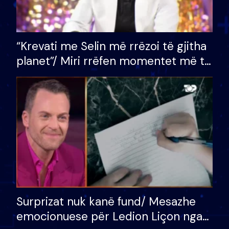
“Krevati me Selin më rrëzoi të gjitha
planet”/ Miri rrëfen momentet më të
bukura në shtëpinë e BB VIP: Do më
mungojë zilja e mëngjesit kur…
Surprizat nuk kanë fund/ Mesazhe
emocionuese për Ledion Liçon nga