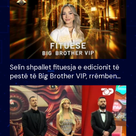
Selin shpallet fituesja e edicionit të
pestë të Big Brother VIP, rrëmben
çmimin e madh prej 100 mijë eurosh