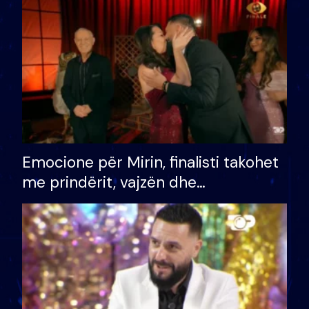
të fituar çmimin e madh
Emocione për Mirin, finalisti takohet
me prindërit, vajzën dhe
bashkëshorten: S’kemi ndonjë letër
divorci apo jo?