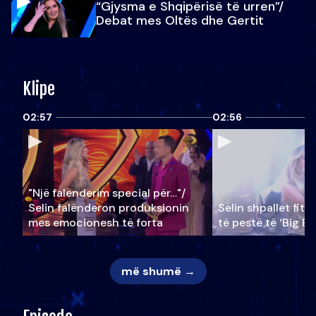
“Gjysma e Shqipërisë të urren”/
Debat mes Oltës dhe Gertit
Klipe
02:57
02:56
"Një falenderim special për…"/
Selin falënderon produksionin
Selin shpallet fitu
mes emocionesh të forta
të pestë të ‘Big Br
më shumë →