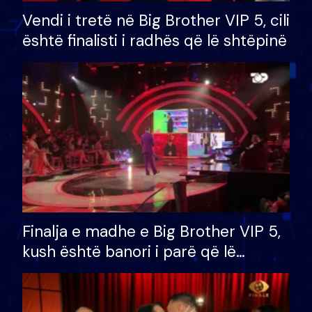
Vendi i tretë në Big Brother VIP 5, cili
është finalisti i radhës që lë shtëpinë
Finalja e madhe e Big Brother VIP 5,
kush është banori i parë që lë
shtëpinë dhe humb mundësinë për
të fituar çmimin e madh