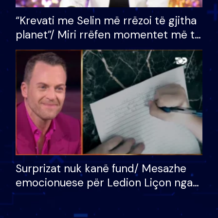
“Krevati me Selin më rrëzoi të gjitha
planet”/ Miri rrëfen momentet më të
bukura në shtëpinë e BB VIP: Do më
mungojë zilja e mëngjesit kur…
Surprizat nuk kanë fund/ Mesazhe
emocionuese për Ledion Liçon nga
nëna dhe fëmijët e tij, moderatori
nuk i mban dot lotët: Nuk meritoj…