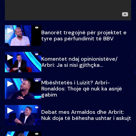
Banorët tregojnë për projektet e
tyre pas përfundimit të BBV
Komentet ndaj opinionistëve/
Arbri: Ja si nisi gjithçka…
Mbështetës i Luizit? Arbri-
Ronaldos: Thoje që nuk ka asnjë
gabim
Debat mes Armaldos dhe Arbrit:
Nuk doja të bëhesha ushtar i askujt