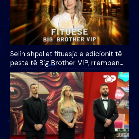
Selin shpallet fituesja e edicionit të
pestë të Big Brother VIP, rrëmben
çmimin e madh prej 100 mijë eurosh