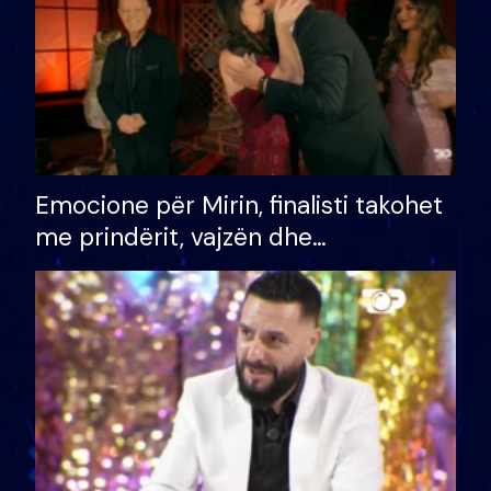
Emocione për Mirin, finalisti takohet
me prindërit, vajzën dhe
bashkëshorten: S’kemi ndonjë letër
divorci apo jo?