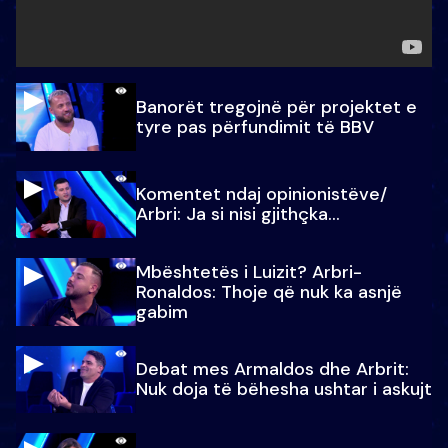
Banorët tregojnë për projektet e
tyre pas përfundimit të BBV
Komentet ndaj opinionistëve/
Arbri: Ja si nisi gjithçka…
Mbështetës i Luizit? Arbri-
Ronaldos: Thoje që nuk ka asnjë
gabim
Debat mes Armaldos dhe Arbrit:
Nuk doja të bëhesha ushtar i askujt