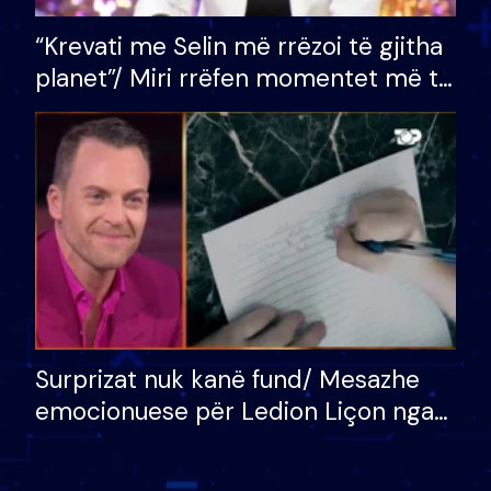
“Krevati me Selin më rrëzoi të gjitha
planet”/ Miri rrëfen momentet më të
bukura në shtëpinë e BB VIP: Do më
mungojë zilja e mëngjesit kur…
Surprizat nuk kanë fund/ Mesazhe
emocionuese për Ledion Liçon nga
nëna dhe fëmijët e tij, moderatori
nuk i mban dot lotët: Nuk meritoj…