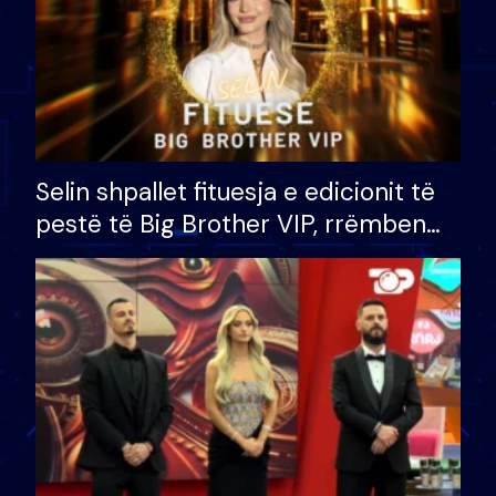
Selin shpallet fituesja e edicionit të
pestë të Big Brother VIP, rrëmben
çmimin e madh prej 100 mijë eurosh