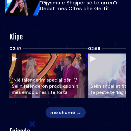
“Gjysma e Shqipërisë të urren”/
Debat mes Oltës dhe Gertit
Klipe
02:57
02:56
"Një falenderim special për…"/
Selin falënderon produksionin
Selin shpallet fitu
mes emocionesh të forta
të pestë të ‘Big Br
më shumë →