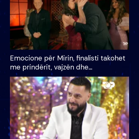
Emocione për Mirin, finalisti takohet
me prindërit, vajzën dhe
bashkëshorten: S’kemi ndonjë letër
divorci apo jo?