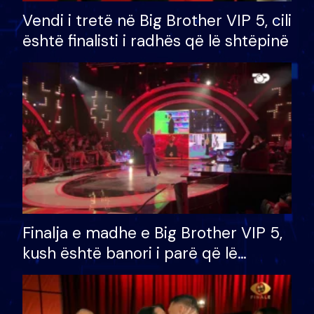
Vendi i tretë në Big Brother VIP 5, cili
është finalisti i radhës që lë shtëpinë
Finalja e madhe e Big Brother VIP 5,
kush është banori i parë që lë
shtëpinë dhe humb mundësinë për
të fituar çmimin e madh