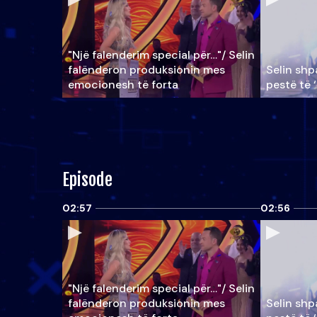
"Një falenderim special për…"/ Selin
falënderon produksionin mes
Selin shpa
emocionesh të forta
pestë të 
Episode
02:57
02:56
"Një falenderim special për…"/ Selin
falënderon produksionin mes
Selin shpa