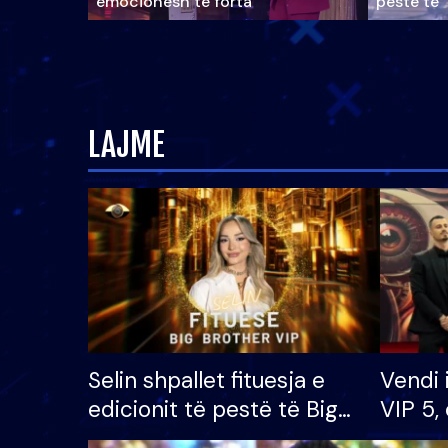
emocionesh të forta
pestë të 
LAJME
Selin shpallet fituesja e
Vendi 
edicionit të pestë të Big
VIP 5, 
Brother VIP, rrëmben
radhës