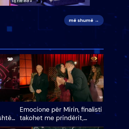
tij në BBV
më shumë →
Emocione për Mirin, finalisti
shtë
takohet me prindërit,
tëpinë
vajzën dhe bashkëshorten: