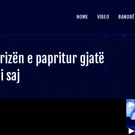
HOME
VIDEO
BANORË
izën e papritur gjatë
i saj