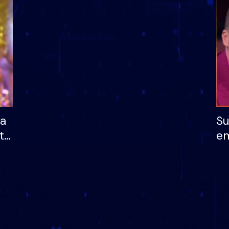
dhe humb mundësinë
të fituar çmimin e m
ha
Su
të
em
më
në
nu