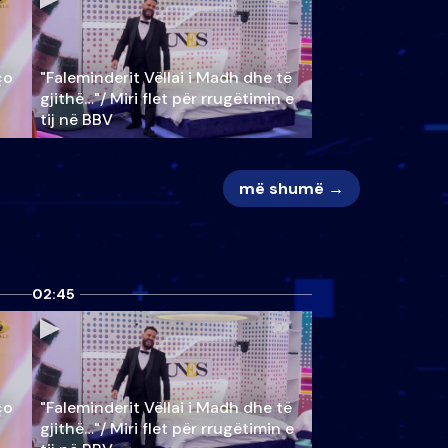
ço
"Faleminderit Vëllai i Madh dhe të
gjithë…"/ Miri flet për rrugëtimin e
tij në BBV
më shumë →
02:45
ço
"Faleminderit Vëllai i Madh dhe të
gjithë…"/ Miri flet për rrugëtimin e