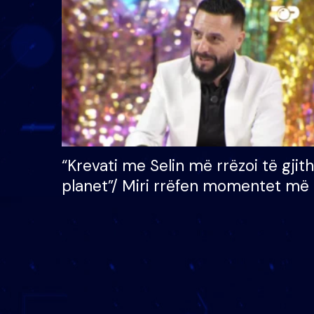
çmimin e madh prej 100
mijë eurosh
“Krevati me Selin më rrëzoi të gjit
planet”/ Miri rrëfen momentet më 
bukura në shtëpinë e BB VIP: Do 
mungojë zilja e mëngjesit kur…