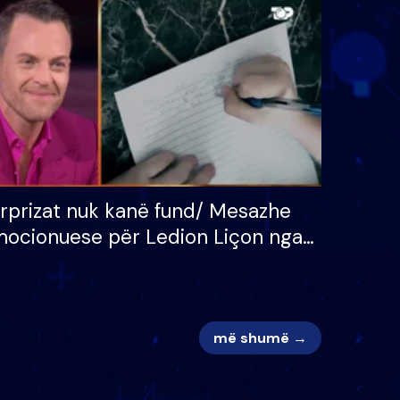
 për
S’kemi ndonjë letër divorci
adh
apo jo?
rprizat nuk kanë fund/ Mesazhe
ocionuese për Ledion Liçon nga
na dhe fëmijët e tij, moderatori
k i mban dot lotët: Nuk meritoj…
më shumë →