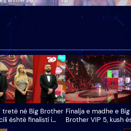
‘Big Brother Vip’
Vip"
i tretë në Big Brother
Finalja e madhe e Big
cili është finalisti i
Brother VIP 5, kush ë
 që lë shtëpinë
banori i parë që lë sh