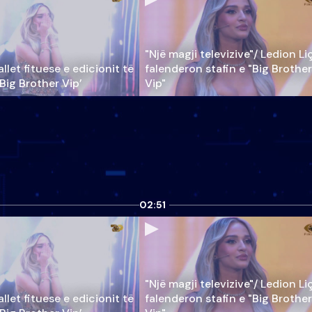
"Një magji televizive"/ Ledion Li
llet fituese e edicionit të
falenderon stafin e "Big Brother
‘Big Brother Vip’
Vip"
02:51
"Një magji televizive"/ Ledion Li
llet fituese e edicionit të
falenderon stafin e "Big Brother