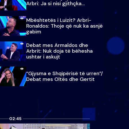
Arbri: Ja si nisi gjithçka…
Mbështetës i Luizit? Arbri-
Ronaldos: Thoje që nuk ka asnjë
gabim
Debat mes Armaldos dhe
Arbrit: Nuk doja të bëhesha
ushtar i askujt
“Gjysma e Shqipërisë të urren”/
Debat mes Oltës dhe Gertit
02:45