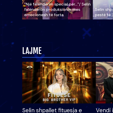
"Një falenderim special për…"/ Selin
falënderon produksionin mes
Selin shpa
emocionesh të forta
pestë të 
LAJME
Selin shpallet fituesja e
Vendi 