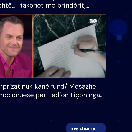
shtë
takohet me prindërit,
tëpinë
vajzën dhe bashkëshorten:
 për
S’kemi ndonjë letër divorci
adh
apo jo?
rprizat nuk kanë fund/ Mesazhe
ocionuese për Ledion Liçon nga
na dhe fëmijët e tij, moderatori
k i mban dot lotët: Nuk meritoj…
më shumë →