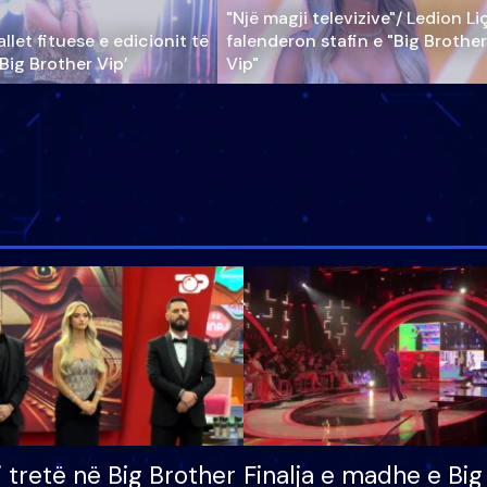
"Një magji televizive"/ Ledion Li
llet fituese e edicionit të
falenderon stafin e "Big Brother
‘Big Brother Vip’
Vip"
i tretë në Big Brother
Finalja e madhe e Big