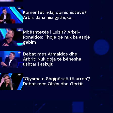
Komentet ndaj opinionistëve/
Arbri: Ja si nisi gjithçka…
Mbështetës i Luizit? Arbri-
Ronaldos: Thoje që nuk ka asnjë
gabim
Debat mes Armaldos dhe
Arbrit: Nuk doja të bëhesha
ushtar i askujt
“Gjysma e Shqipërisë të urren”/
Debat mes Oltës dhe Gertit