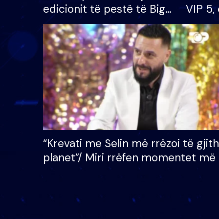
edicionit të pestë të Big
VIP 5, 
Brother VIP, rrëmben
radhës
çmimin e madh prej 100
mijë eurosh
“Krevati me Selin më rrëzoi të gjit
planet”/ Miri rrëfen momentet më 
bukura në shtëpinë e BB VIP: Do 
mungojë zilja e mëngjesit kur…