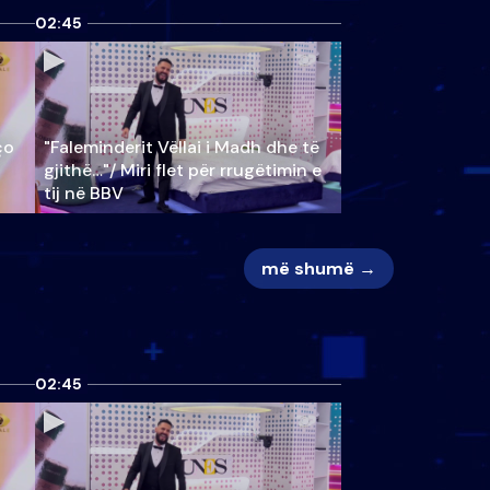
02:45
ço
"Faleminderit Vëllai i Madh dhe të
gjithë…"/ Miri flet për rrugëtimin e
tij në BBV
më shumë →
02:45