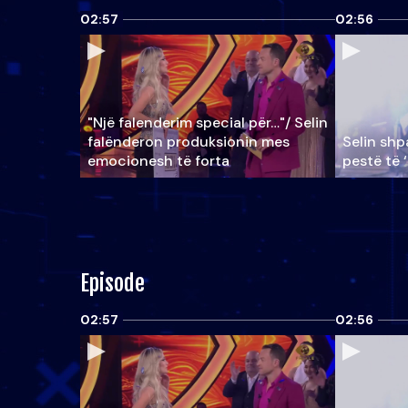
02:57
02:56
"Një falenderim special për…"/ Selin
falënderon produksionin mes
Selin shpa
emocionesh të forta
pestë të 
Episode
02:57
02:56