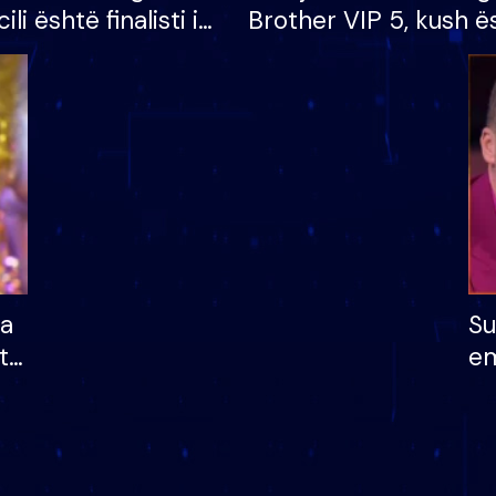
cili është finalisti i
Brother VIP 5, kush ë
 që lë shtëpinë
banori i parë që lë sh
dhe humb mundësinë
të fituar çmimin e m
ha
Su
të
em
më
në
nu