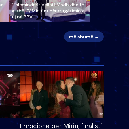
ço
"Faleminderit Vëllai i Madh dhe të
gjithë…"/ Miri flet për rrugëtimin e
tij në BBV
më shumë →
Emocione për Mirin, finalisti