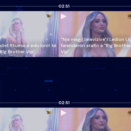
02:51
"Një magji televizive"/ Ledion Li
llet fituese e edicionit të
falenderon stafin e "Big Brother
‘Big Brother Vip’
Vip"
02:51