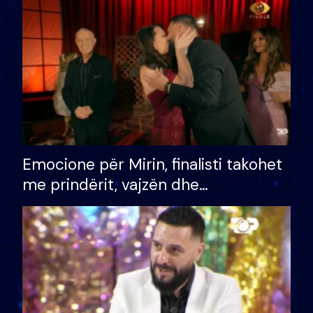
të fituar çmimin e madh
Emocione për Mirin, finalisti takohet
me prindërit, vajzën dhe
bashkëshorten: S’kemi ndonjë letër
divorci apo jo?