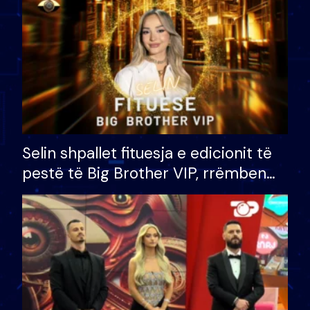
Selin shpallet fituesja e edicionit të
pestë të Big Brother VIP, rrëmben
çmimin e madh prej 100 mijë eurosh