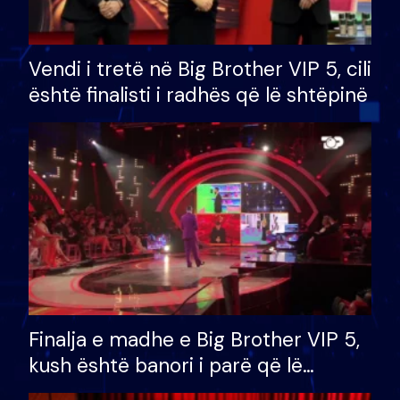
Vendi i tretë në Big Brother VIP 5, cili
është finalisti i radhës që lë shtëpinë
Finalja e madhe e Big Brother VIP 5,
kush është banori i parë që lë
shtëpinë dhe humb mundësinë për