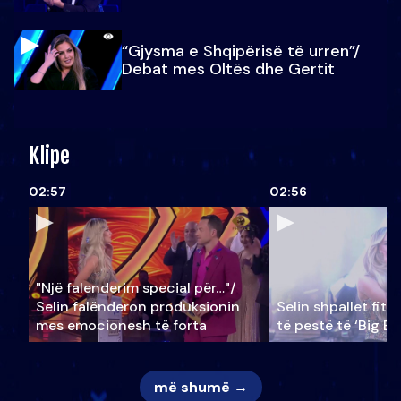
“Gjysma e Shqipërisë të urren”/
Debat mes Oltës dhe Gertit
Klipe
02:57
02:56
"Një falenderim special për…"/
Selin falënderon produksionin
Selin shpallet fitu
mes emocionesh të forta
të pestë të ‘Big Br
më shumë →