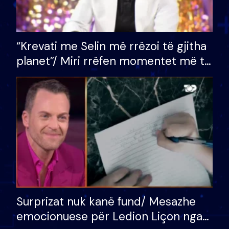
“Krevati me Selin më rrëzoi të gjitha
planet”/ Miri rrëfen momentet më të
bukura në shtëpinë e BB VIP: Do më
mungojë zilja e mëngjesit kur…
Surprizat nuk kanë fund/ Mesazhe
emocionuese për Ledion Liçon nga