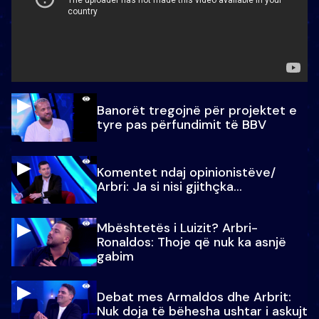
Banorët tregojnë për projektet e
tyre pas përfundimit të BBV
Komentet ndaj opinionistëve/
Arbri: Ja si nisi gjithçka…
Mbështetës i Luizit? Arbri-
Ronaldos: Thoje që nuk ka asnjë
gabim
Debat mes Armaldos dhe Arbrit:
Nuk doja të bëhesha ushtar i askujt