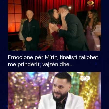
të fituar çmimin e madh
Emocione për Mirin, finalisti takohet
me prindërit, vajzën dhe
bashkëshorten: S’kemi ndonjë letër
divorci apo jo?