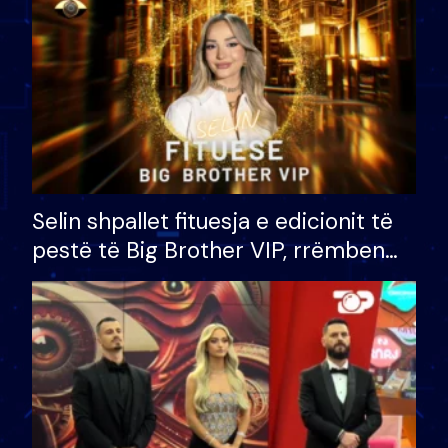
Selin shpallet fituesja e edicionit të
pestë të Big Brother VIP, rrëmben
çmimin e madh prej 100 mijë eurosh