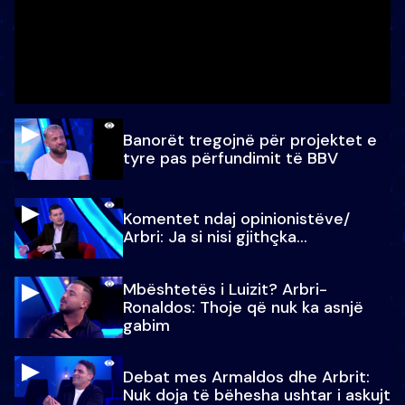
Banorët tregojnë për projektet e
tyre pas përfundimit të BBV
Komentet ndaj opinionistëve/
Arbri: Ja si nisi gjithçka…
Mbështetës i Luizit? Arbri-
Ronaldos: Thoje që nuk ka asnjë
gabim
Debat mes Armaldos dhe Arbrit:
Nuk doja të bëhesha ushtar i askujt