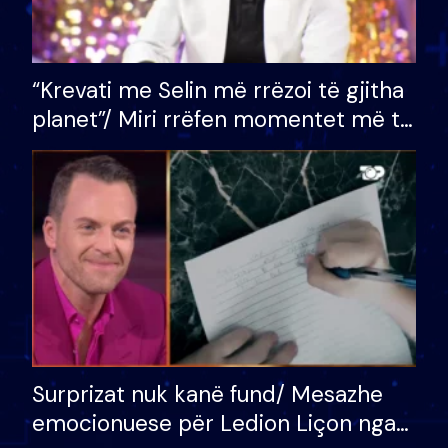
“Krevati me Selin më rrëzoi të gjitha
planet”/ Miri rrëfen momentet më të
bukura në shtëpinë e BB VIP: Do më
mungojë zilja e mëngjesit kur…
Surprizat nuk kanë fund/ Mesazhe
emocionuese për Ledion Liçon nga