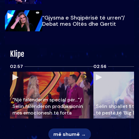
“Gjysma e Shqipërisë të urren”/
Debat mes Oltës dhe Gertit
Klipe
02:57
02:56
"Një falenderim special për…"/
Selin falënderon produksionin
Selin shpallet fitu
mes emocionesh të forta
të pestë të ‘Big Br
më shumë →