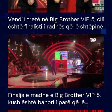
Vendi i tretë në Big Brother VIP 5, cili
është finalisti i radhës që lë shtëpinë
Finalja e madhe e Big Brother VIP 5,
kush është banori i parë që lë
shtëpinë dhe humb mundësinë për