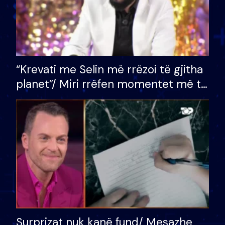
“Krevati me Selin më rrëzoi të gjitha
planet”/ Miri rrëfen momentet më të
bukura në shtëpinë e BB VIP: Do më
mungojë zilja e mëngjesit kur…
Surprizat nuk kanë fund/ Mesazhe