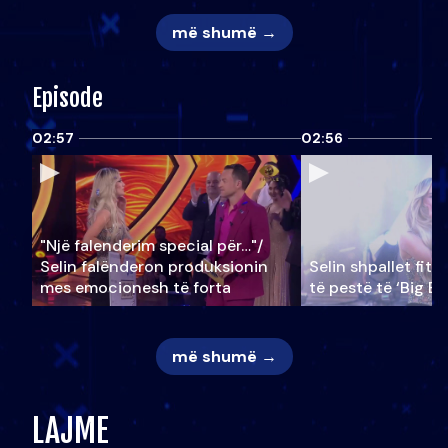
më shumë →
Episode
02:57
02:56
"Një falenderim special për…"/
Selin falënderon produksionin
Selin shpallet fitu
mes emocionesh të forta
të pestë të ‘Big Br
më shumë →
LAJME