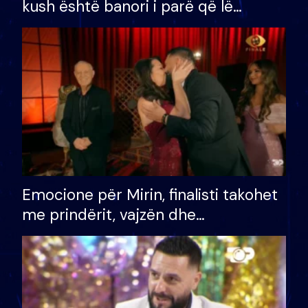
kush është banori i parë që lë
shtëpinë dhe humb mundësinë për
të fituar çmimin e madh
Emocione për Mirin, finalisti takohet
me prindërit, vajzën dhe
bashkëshorten: S’kemi ndonjë letër
divorci apo jo?