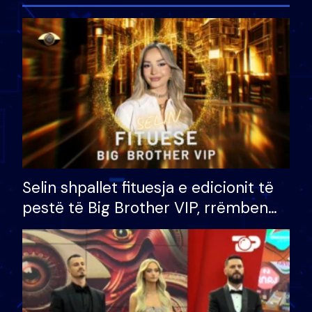
Selin shpallet fituesja e edicionit të
pestë të Big Brother VIP, rrëmben
çmimin e madh prej 100 mijë eurosh