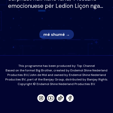
emocionuese për Ledion Liçon nga
nëna dhe fëmijët e tij, moderatori
nuk i mban dot lotët: Nuk meritoj…
më shumë →
This programme has been produced by:
Top Channel
Based on the format Big Brother, created by Endemol Shine Nederland
Producties B.V./John de Mol and owned by Endemol Shine Nederland
Producties BV., part of the Banijay Group, distributed by Banijay Rights.
Copyright © Endamol Shine Nederland Producties B.V.