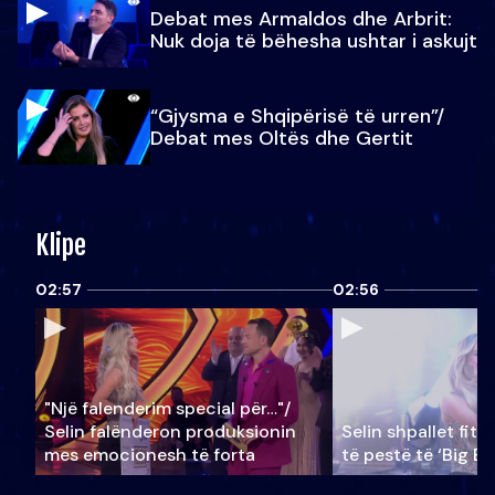
Debat mes Armaldos dhe Arbrit:
Nuk doja të bëhesha ushtar i askujt
“Gjysma e Shqipërisë të urren”/
Debat mes Oltës dhe Gertit
Klipe
02:57
02:56
"Një falenderim special për…"/
Selin falënderon produksionin
Selin shpallet fitu
mes emocionesh të forta
të pestë të ‘Big Br