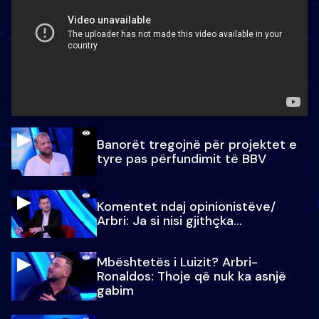
Banorët tregojnë për projektet e
tyre pas përfundimit të BBV
Komentet ndaj opinionistëve/
Arbri: Ja si nisi gjithçka…
Mbështetës i Luizit? Arbri-
Ronaldos: Thoje që nuk ka asnjë
gabim