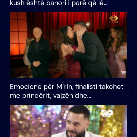
kush është banori i parë që lë
shtëpinë dhe humb mundësinë për
të fituar çmimin e madh
Emocione për Mirin, finalisti takohet
me prindërit, vajzën dhe
bashkëshorten: S’kemi ndonjë letër
divorci apo jo?