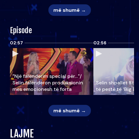
më shumë →
Episode
02:57
02:56
"Një falenderim special për…"/
Selin falënderon produksionin
Selin shpallet fitu
mes emocionesh të forta
të pestë të ‘Big Br
më shumë →
LAJME