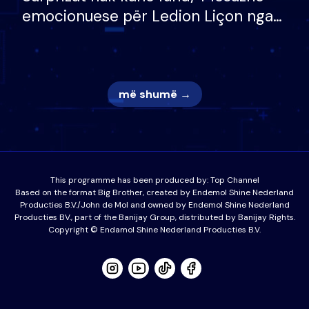
emocionuese për Ledion Liçon nga
nëna dhe fëmijët e tij, moderatori
nuk i mban dot lotët: Nuk meritoj…
më shumë →
This programme has been produced by:
Top Channel
Based on the format Big Brother, created by Endemol Shine Nederland
Producties B.V./John de Mol and owned by Endemol Shine Nederland
Producties BV., part of the Banijay Group, distributed by Banijay Rights.
Copyright © Endamol Shine Nederland Producties B.V.