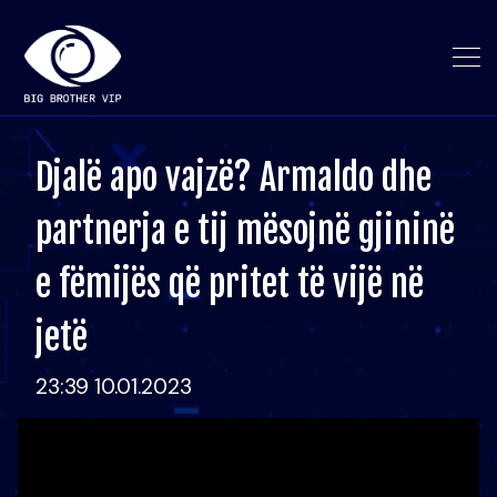
Djalë apo vajzë? Armaldo dhe
partnerja e tij mësojnë gjininë
e fëmijës që pritet të vijë në
jetë
23:39 10.01.2023