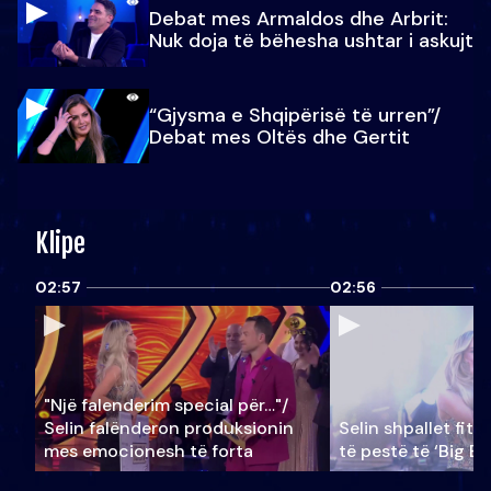
Debat mes Armaldos dhe Arbrit:
Nuk doja të bëhesha ushtar i askujt
“Gjysma e Shqipërisë të urren”/
Debat mes Oltës dhe Gertit
Klipe
02:57
02:56
"Një falenderim special për…"/
Selin falënderon produksionin
Selin shpallet fitu
mes emocionesh të forta
të pestë të ‘Big Br