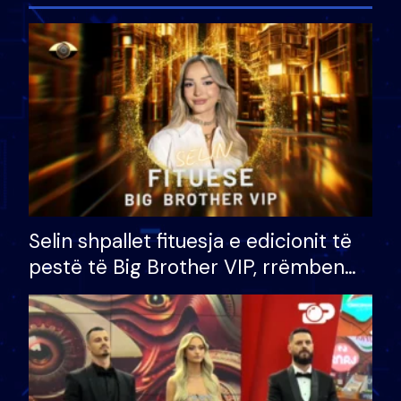
Selin shpallet fituesja e edicionit të
pestë të Big Brother VIP, rrëmben
çmimin e madh prej 100 mijë eurosh