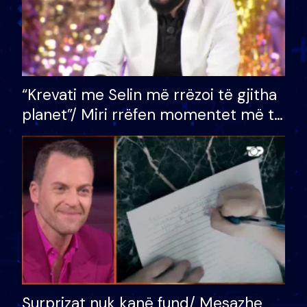
“Krevati me Selin më rrëzoi të gjitha
planet”/ Miri rrëfen momentet më të
bukura në shtëpinë e BB VIP: Do më
mungojë zilja e mëngjesit kur…
Surprizat nuk kanë fund/ Mesazhe