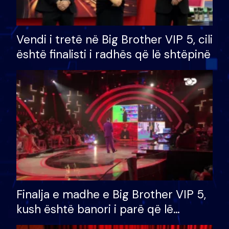
Vendi i tretë në Big Brother VIP 5, cili
është finalisti i radhës që lë shtëpinë
Finalja e madhe e Big Brother VIP 5,
kush është banori i parë që lë
shtëpinë dhe humb mundësinë për