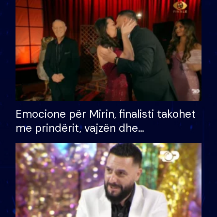
të fituar çmimin e madh
Emocione për Mirin, finalisti takohet
me prindërit, vajzën dhe
bashkëshorten: S’kemi ndonjë letër
divorci apo jo?