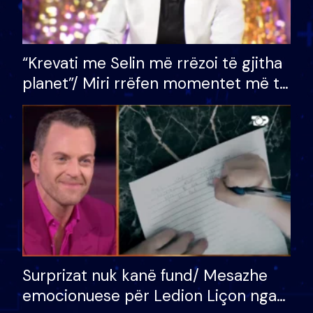
“Krevati me Selin më rrëzoi të gjitha
planet”/ Miri rrëfen momentet më të
bukura në shtëpinë e BB VIP: Do më
mungojë zilja e mëngjesit kur…
Surprizat nuk kanë fund/ Mesazhe
emocionuese për Ledion Liçon nga