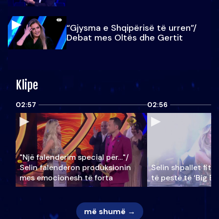
“Gjysma e Shqipërisë të urren”/
Debat mes Oltës dhe Gertit
Klipe
02:57
02:56
"Një falenderim special për…"/
Selin falënderon produksionin
Selin shpallet fitu
mes emocionesh të forta
të pestë të ‘Big Br
më shumë →