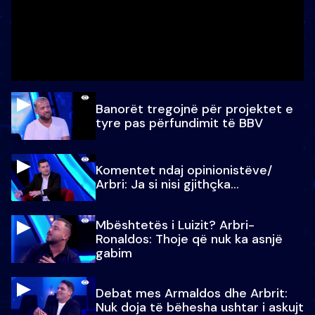
Banorët tregojnë për projektet e
tyre pas përfundimit të BBV
Komentet ndaj opinionistëve/
Arbri: Ja si nisi gjithçka…
Mbështetës i Luizit? Arbri-
Ronaldos: Thoje që nuk ka asnjë
gabim
Debat mes Armaldos dhe Arbrit:
Nuk doja të bëhesha ushtar i askujt