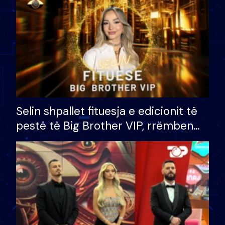
Selin shpallet fituesja e edicionit të
pestë të Big Brother VIP, rrëmben
çmimin e madh prej 100 mijë eurosh