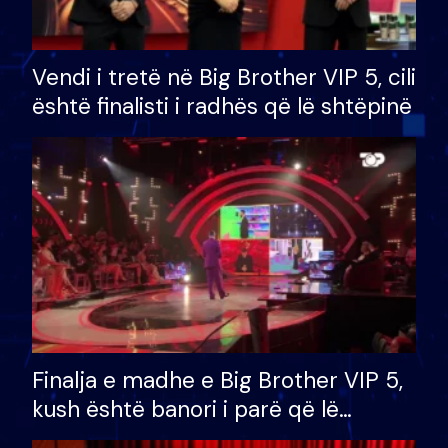
Vendi i tretë në Big Brother VIP 5, cili
është finalisti i radhës që lë shtëpinë
Finalja e madhe e Big Brother VIP 5,
kush është banori i parë që lë
shtëpinë dhe humb mundësinë për