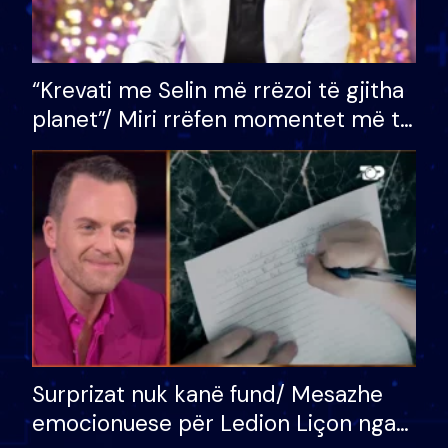
“Krevati me Selin më rrëzoi të gjitha
planet”/ Miri rrëfen momentet më të
bukura në shtëpinë e BB VIP: Do më
mungojë zilja e mëngjesit kur…
Surprizat nuk kanë fund/ Mesazhe
emocionuese për Ledion Liçon nga