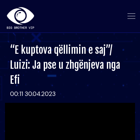
“E kuptova qëllimin e saj”/
Luizi: Ja pse u zhgënjeva nga
Efi
00:11 30.04.2023