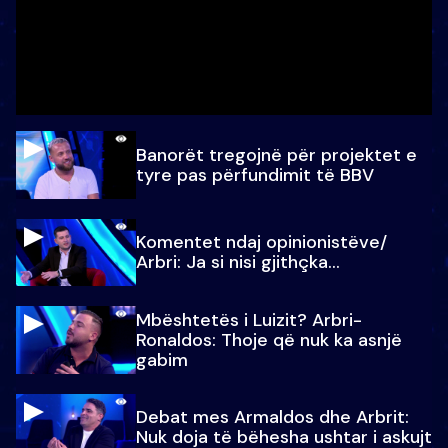
Banorët tregojnë për projektet e
tyre pas përfundimit të BBV
Komentet ndaj opinionistëve/
Arbri: Ja si nisi gjithçka…
Mbështetës i Luizit? Arbri-
Ronaldos: Thoje që nuk ka asnjë
gabim
Debat mes Armaldos dhe Arbrit:
Nuk doja të bëhesha ushtar i askujt