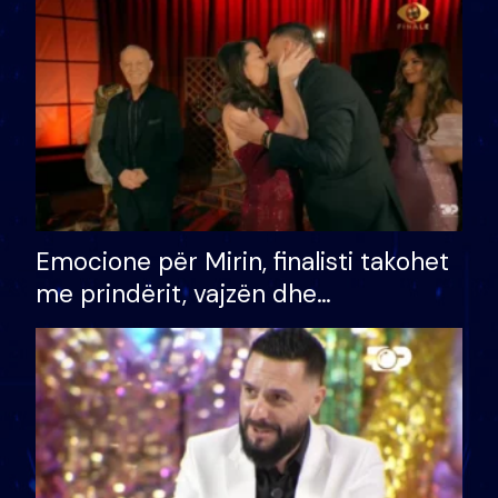
të fituar çmimin e madh
Emocione për Mirin, finalisti takohet
me prindërit, vajzën dhe
bashkëshorten: S’kemi ndonjë letër
divorci apo jo?