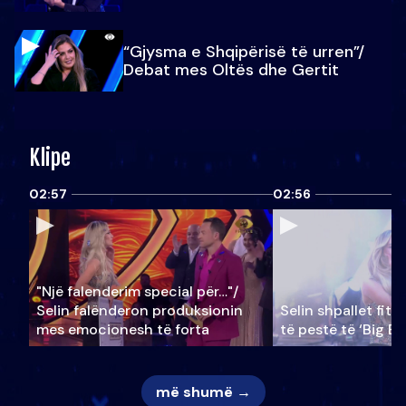
“Gjysma e Shqipërisë të urren”/
Debat mes Oltës dhe Gertit
Klipe
02:57
02:56
"Një falenderim special për…"/
Selin falënderon produksionin
Selin shpallet fitu
mes emocionesh të forta
të pestë të ‘Big Br
më shumë →