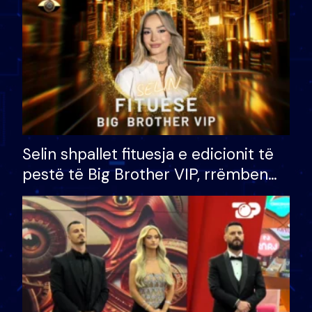
Selin shpallet fituesja e edicionit të
pestë të Big Brother VIP, rrëmben
çmimin e madh prej 100 mijë eurosh