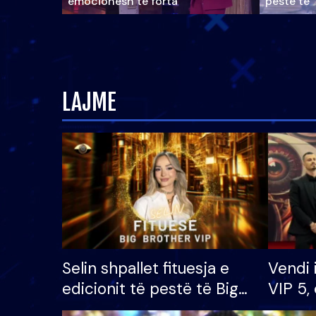
emocionesh të forta
pestë të 
LAJME
Selin shpallet fituesja e
Vendi 
edicionit të pestë të Big
VIP 5, 
Brother VIP, rrëmben
radhës