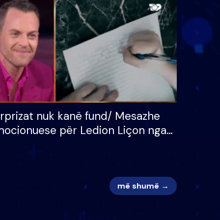
 për
S’kemi ndonjë letër divorci
adh
apo jo?
rprizat nuk kanë fund/ Mesazhe
ocionuese për Ledion Liçon nga
na dhe fëmijët e tij, moderatori
k i mban dot lotët: Nuk meritoj…
më shumë →