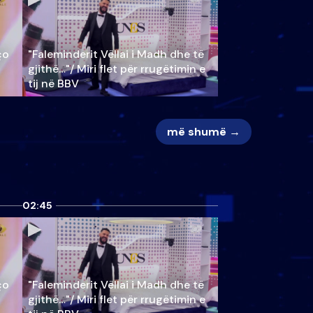
ço
"Faleminderit Vëllai i Madh dhe të
gjithë…"/ Miri flet për rrugëtimin e
tij në BBV
më shumë →
02:45
ço
"Faleminderit Vëllai i Madh dhe të
gjithë…"/ Miri flet për rrugëtimin e