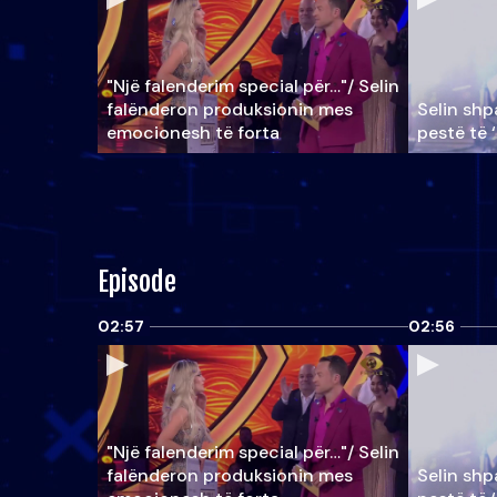
"Një falenderim special për…"/ Selin
falënderon produksionin mes
Selin shpa
emocionesh të forta
pestë të 
Episode
02:57
02:56
"Një falenderim special për…"/ Selin
falënderon produksionin mes
Selin shpa