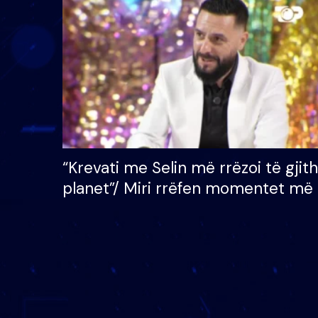
çmimin e madh prej 100
mijë eurosh
“Krevati me Selin më rrëzoi të gjit
planet”/ Miri rrëfen momentet më 
bukura në shtëpinë e BB VIP: Do 
mungojë zilja e mëngjesit kur…