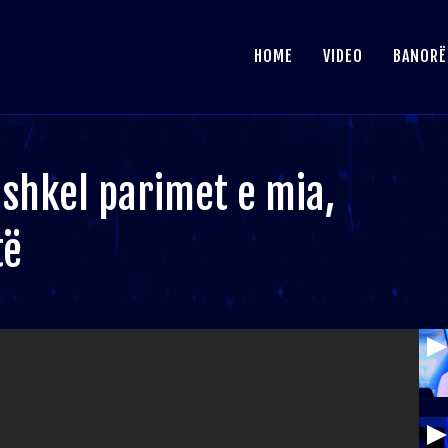
HOME
VIDEO
BANORË
i shkel parimet e mia,
të