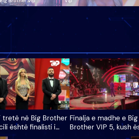
‘Big Brother Vip’
Vip"
i tretë në Big Brother
Finalja e madhe e Big
cili është finalisti i
Brother VIP 5, kush ë
 që lë shtëpinë
banori i parë që lë sh