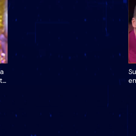
dhe humb mundësinë
të fituar çmimin e m
ha
Su
të
em
më
në
nu