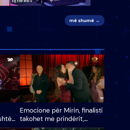
tij në BBV
më shumë →
Emocione për Mirin, finalisti
shtë
takohet me prindërit,
tëpinë
vajzën dhe bashkëshorten: