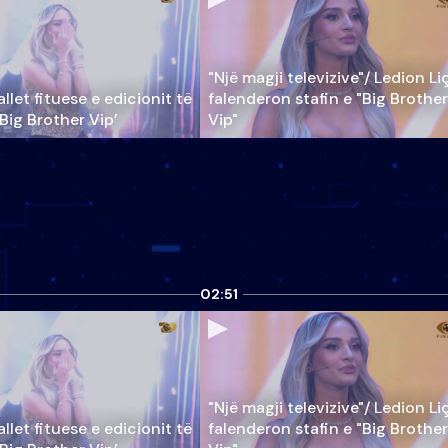
"Një magji televizive"/ Ledion Li
llet fituese e edicionit të
falenderon stafin e "Big Brother
‘Big Brother Vip’
Vip"
02:51
"Një magji televizive"/ Ledion Li
llet fituese e edicionit të
falenderon stafin e "Big Brother