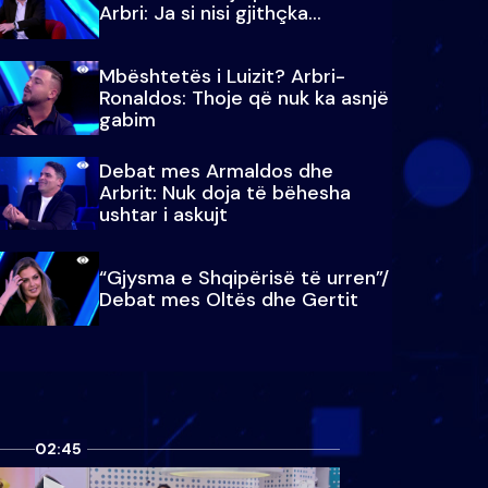
Arbri: Ja si nisi gjithçka…
Mbështetës i Luizit? Arbri-
Ronaldos: Thoje që nuk ka asnjë
gabim
Debat mes Armaldos dhe
Arbrit: Nuk doja të bëhesha
ushtar i askujt
“Gjysma e Shqipërisë të urren”/
Debat mes Oltës dhe Gertit
02:45