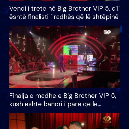
Vendi i tretë në Big Brother VIP 5, cili
është finalisti i radhës që lë shtëpinë
Finalja e madhe e Big Brother VIP 5,
kush është banori i parë që lë
shtëpinë dhe humb mundësinë për
të fituar çmimin e madh