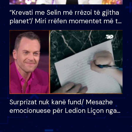
“Krevati me Selin më rrëzoi të gjitha
planet”/ Miri rrëfen momentet më të
bukura në shtëpinë e BB VIP: Do më
mungojë zilja e mëngjesit kur…
Surprizat nuk kanë fund/ Mesazhe
emocionuese për Ledion Liçon nga
nëna dhe fëmijët e tij, moderatori
nuk i mban dot lotët: Nuk meritoj…