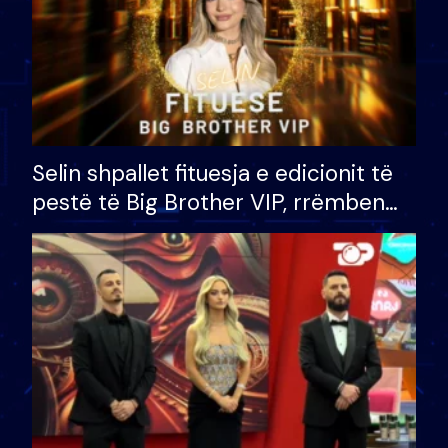
Selin shpallet fituesja e edicionit të
pestë të Big Brother VIP, rrëmben
çmimin e madh prej 100 mijë eurosh