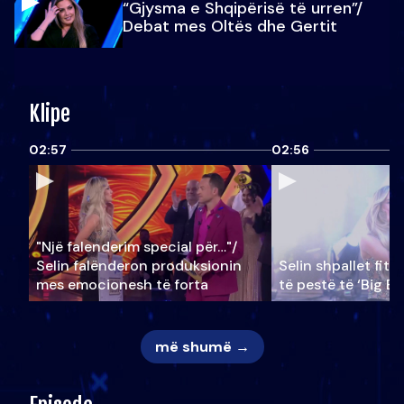
“Gjysma e Shqipërisë të urren”/
Debat mes Oltës dhe Gertit
Klipe
02:57
02:56
"Një falenderim special për…"/
Selin falënderon produksionin
Selin shpallet fitu
mes emocionesh të forta
të pestë të ‘Big Br
më shumë →