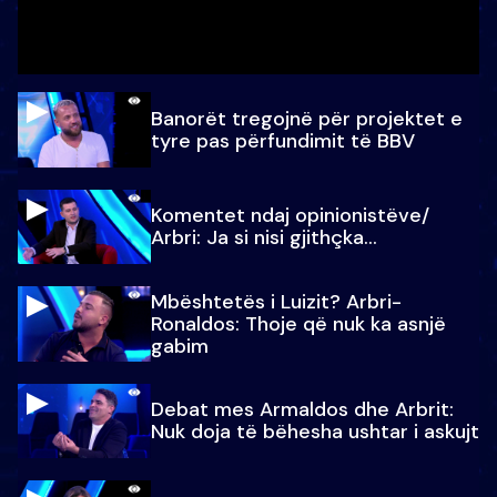
Banorët tregojnë për projektet e
tyre pas përfundimit të BBV
Komentet ndaj opinionistëve/
Arbri: Ja si nisi gjithçka…
Mbështetës i Luizit? Arbri-
Ronaldos: Thoje që nuk ka asnjë
gabim
Debat mes Armaldos dhe Arbrit:
Nuk doja të bëhesha ushtar i askujt