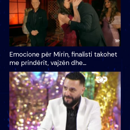
Emocione për Mirin, finalisti takohet
me prindërit, vajzën dhe
bashkëshorten: S’kemi ndonjë letër
divorci apo jo?