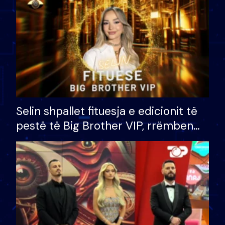
Selin shpallet fituesja e edicionit të
pestë të Big Brother VIP, rrëmben
çmimin e madh prej 100 mijë eurosh