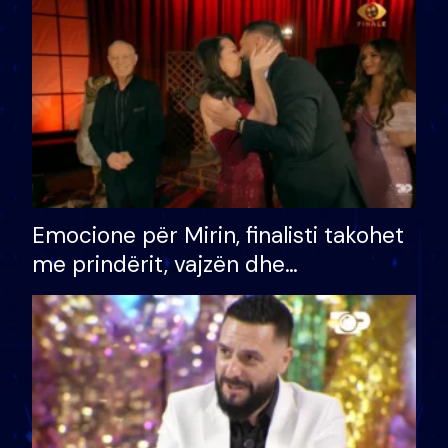
të fituar çmimin e madh
Emocione për Mirin, finalisti takohet
me prindërit, vajzën dhe
bashkëshorten: S’kemi ndonjë letër
divorci apo jo?