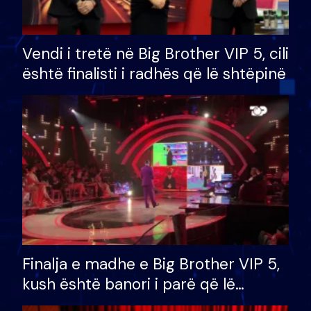
Vendi i tretë në Big Brother VIP 5, cili
është finalisti i radhës që lë shtëpinë
Finalja e madhe e Big Brother VIP 5,
kush është banori i parë që lë
shtëpinë dhe humb mundësinë për