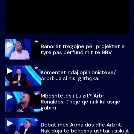
Banorët tregojnë për projektet e
tyre pas përfundimit të BBV
Komentet ndaj opinionistëve/
Arbri: Ja si nisi gjithçka…
Mbështetës i Luizit? Arbri-
Ronaldos: Thoje që nuk ka asnjë
gabim
Debat mes Armaldos dhe Arbrit:
Nuk doja të bëhesha ushtar i askujt