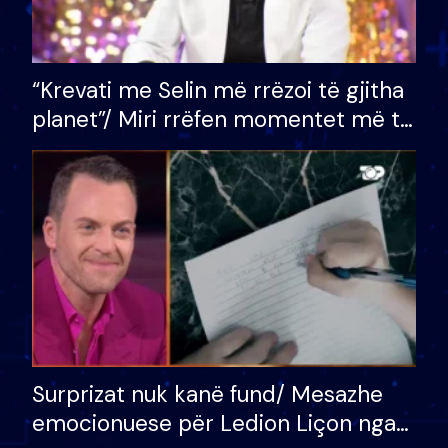
“Krevati me Selin më rrëzoi të gjitha
planet”/ Miri rrëfen momentet më të
bukura në shtëpinë e BB VIP: Do më
mungojë zilja e mëngjesit kur…
Surprizat nuk kanë fund/ Mesazhe
emocionuese për Ledion Liçon nga