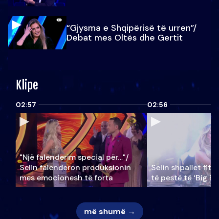
“Gjysma e Shqipërisë të urren”/
Debat mes Oltës dhe Gertit
Klipe
02:57
02:56
"Një falenderim special për…"/
Selin falënderon produksionin
Selin shpallet fitu
mes emocionesh të forta
të pestë të ‘Big Br
më shumë →