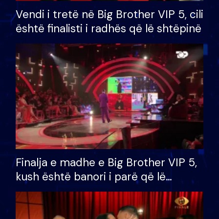
Vendi i tretë në Big Brother VIP 5, cili
është finalisti i radhës që lë shtëpinë
Finalja e madhe e Big Brother VIP 5,
kush është banori i parë që lë
shtëpinë dhe humb mundësinë për
të fituar çmimin e madh