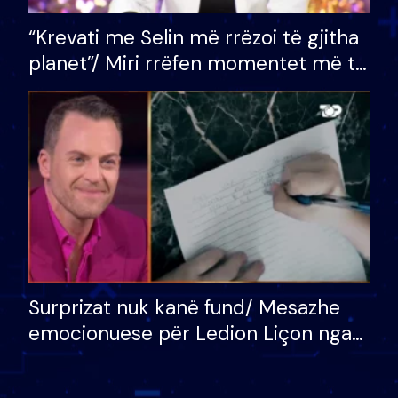
“Krevati me Selin më rrëzoi të gjitha
planet”/ Miri rrëfen momentet më të
bukura në shtëpinë e BB VIP: Do më
mungojë zilja e mëngjesit kur…
Surprizat nuk kanë fund/ Mesazhe
emocionuese për Ledion Liçon nga
nëna dhe fëmijët e tij, moderatori
nuk i mban dot lotët: Nuk meritoj…