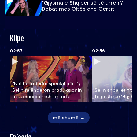
“Gjysma e Shqipërisë të urren”/
Debat mes Oltës dhe Gertit
Klipe
02:57
02:56
"Një falenderim special për…"/
Selin falënderon produksionin
Selin shpallet fitu
mes emocionesh të forta
të pestë të ‘Big Br
më shumë →