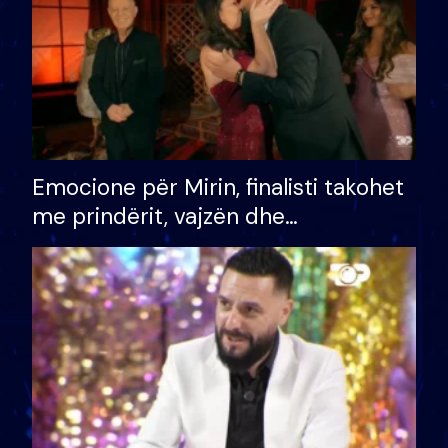
Emocione për Mirin, finalisti takohet
me prindërit, vajzën dhe
bashkëshorten: S’kemi ndonjë letër
divorci apo jo?