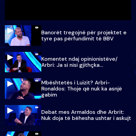
Banorët tregojnë për projektet e
tyre pas përfundimit të BBV
Komentet ndaj opinionistëve/
Arbri: Ja si nisi gjithçka…
Mbështetës i Luizit? Arbri-
Ronaldos: Thoje që nuk ka asnjë
gabim
Debat mes Armaldos dhe Arbrit:
Nuk doja të bëhesha ushtar i askujt