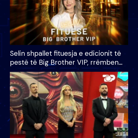
Selin shpallet fituesja e edicionit të
pestë të Big Brother VIP, rrëmben
çmimin e madh prej 100 mijë eurosh