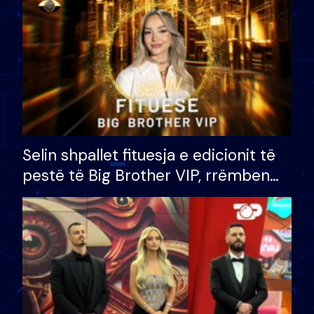
Selin shpallet fituesja e edicionit të
pestë të Big Brother VIP, rrëmben
çmimin e madh prej 100 mijë eurosh