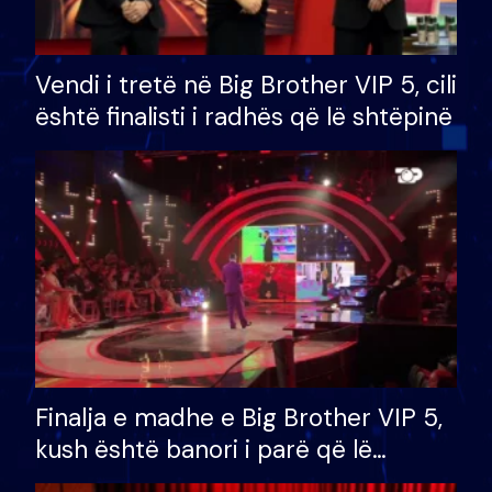
Vendi i tretë në Big Brother VIP 5, cili
është finalisti i radhës që lë shtëpinë
Finalja e madhe e Big Brother VIP 5,
kush është banori i parë që lë
shtëpinë dhe humb mundësinë për