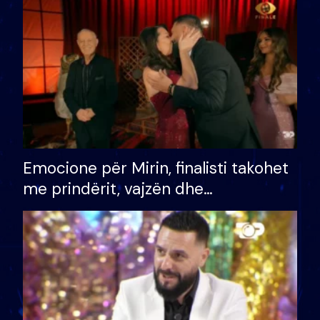
të fituar çmimin e madh
Emocione për Mirin, finalisti takohet
me prindërit, vajzën dhe
bashkëshorten: S’kemi ndonjë letër
divorci apo jo?