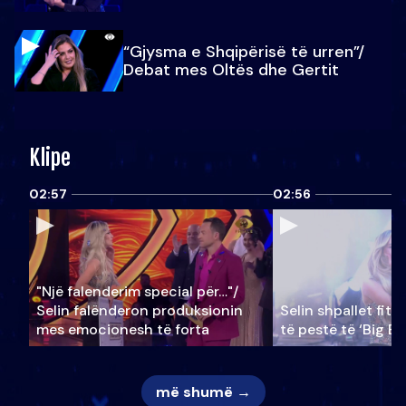
“Gjysma e Shqipërisë të urren”/
Debat mes Oltës dhe Gertit
Klipe
02:57
02:56
"Një falenderim special për…"/
Selin falënderon produksionin
Selin shpallet fitu
mes emocionesh të forta
të pestë të ‘Big Br
më shumë →