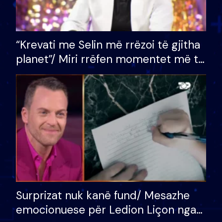
“Krevati me Selin më rrëzoi të gjitha
planet”/ Miri rrëfen momentet më të
bukura në shtëpinë e BB VIP: Do më
mungojë zilja e mëngjesit kur…
Surprizat nuk kanë fund/ Mesazhe
emocionuese për Ledion Liçon nga