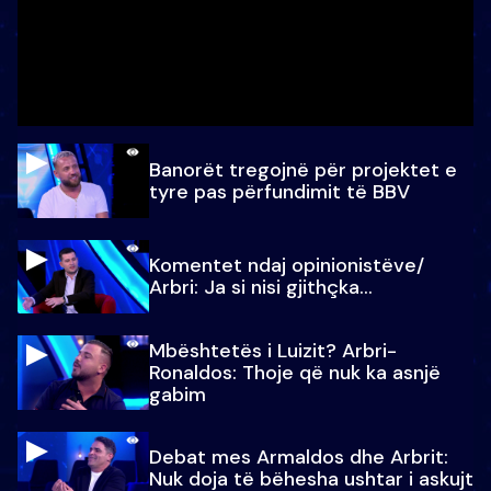
Banorët tregojnë për projektet e
tyre pas përfundimit të BBV
Komentet ndaj opinionistëve/
Arbri: Ja si nisi gjithçka…
Mbështetës i Luizit? Arbri-
Ronaldos: Thoje që nuk ka asnjë
gabim
Debat mes Armaldos dhe Arbrit:
Nuk doja të bëhesha ushtar i askujt