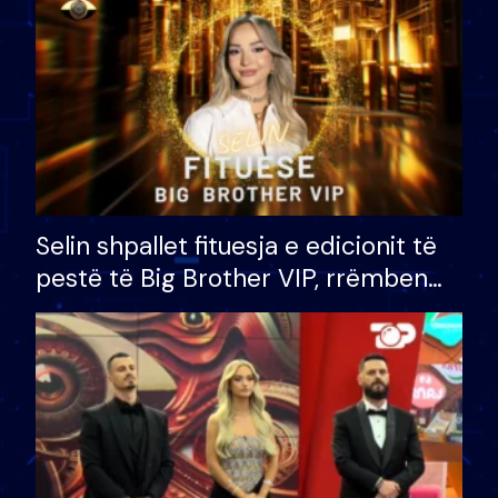
Selin shpallet fituesja e edicionit të
pestë të Big Brother VIP, rrëmben
çmimin e madh prej 100 mijë eurosh