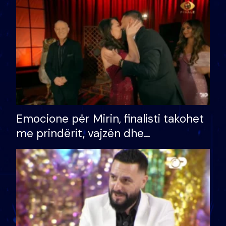
të fituar çmimin e madh
Emocione për Mirin, finalisti takohet
me prindërit, vajzën dhe
bashkëshorten: S’kemi ndonjë letër
divorci apo jo?