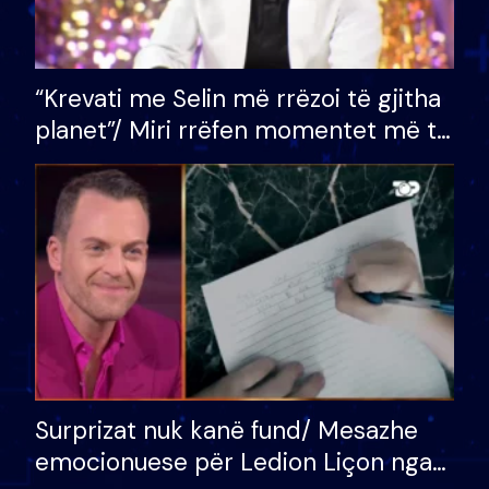
“Krevati me Selin më rrëzoi të gjitha
planet”/ Miri rrëfen momentet më të
bukura në shtëpinë e BB VIP: Do më
mungojë zilja e mëngjesit kur…
Surprizat nuk kanë fund/ Mesazhe
emocionuese për Ledion Liçon nga