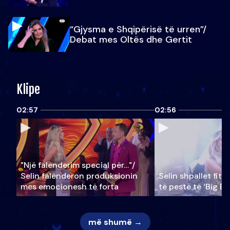
“Gjysma e Shqipërisë të urren”/
Debat mes Oltës dhe Gertit
Klipe
02:57
02:56
"Një falenderim special për…"/
Selin falënderon produksionin
Selin shpallet fitu
mes emocionesh të forta
të pestë të ‘Big Br
më shumë →