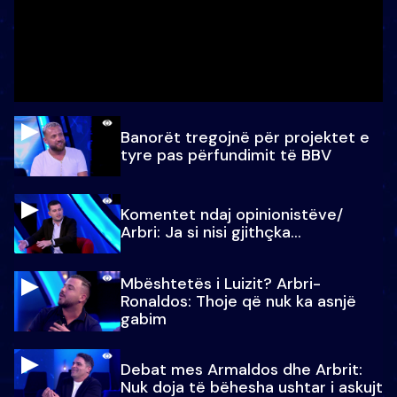
Banorët tregojnë për projektet e
tyre pas përfundimit të BBV
Komentet ndaj opinionistëve/
Arbri: Ja si nisi gjithçka…
Mbështetës i Luizit? Arbri-
Ronaldos: Thoje që nuk ka asnjë
gabim
Debat mes Armaldos dhe Arbrit:
Nuk doja të bëhesha ushtar i askujt