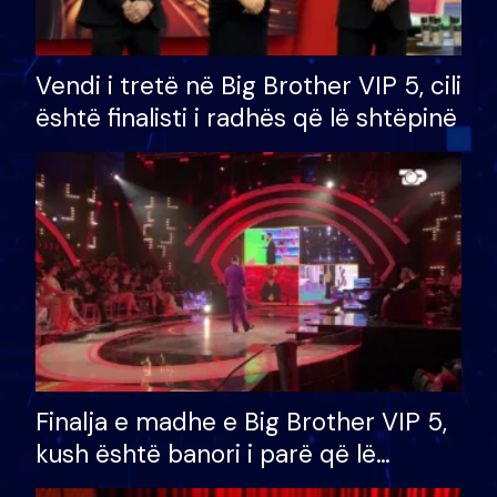
Vendi i tretë në Big Brother VIP 5, cili
është finalisti i radhës që lë shtëpinë
Finalja e madhe e Big Brother VIP 5,
kush është banori i parë që lë
shtëpinë dhe humb mundësinë për