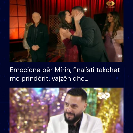
të fituar çmimin e madh
Emocione për Mirin, finalisti takohet
me prindërit, vajzën dhe
bashkëshorten: S’kemi ndonjë letër
divorci apo jo?