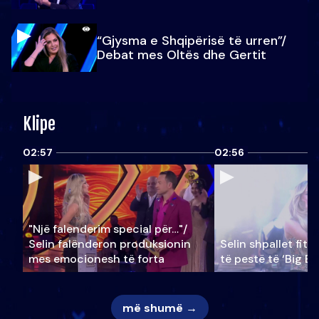
“Gjysma e Shqipërisë të urren”/
Debat mes Oltës dhe Gertit
Klipe
02:57
02:56
"Një falenderim special për…"/
Selin falënderon produksionin
Selin shpallet fitu
mes emocionesh të forta
të pestë të ‘Big Br
më shumë →