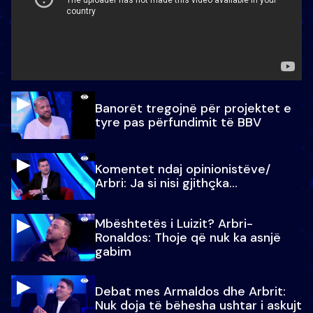
Banorët tregojnë për projektet e
tyre pas përfundimit të BBV
Komentet ndaj opinionistëve/
Arbri: Ja si nisi gjithçka…
Mbështetës i Luizit? Arbri-
Ronaldos: Thoje që nuk ka asnjë
gabim
Debat mes Armaldos dhe Arbrit:
Nuk doja të bëhesha ushtar i askujt