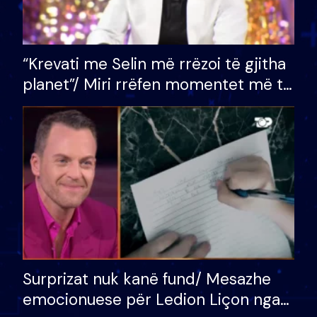
“Krevati me Selin më rrëzoi të gjitha
planet”/ Miri rrëfen momentet më të
bukura në shtëpinë e BB VIP: Do më
mungojë zilja e mëngjesit kur…
Surprizat nuk kanë fund/ Mesazhe
emocionuese për Ledion Liçon nga