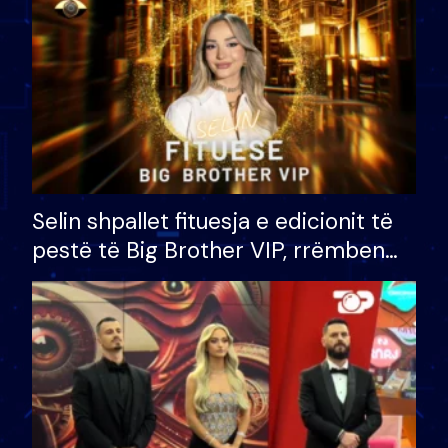
Selin shpallet fituesja e edicionit të
pestë të Big Brother VIP, rrëmben
çmimin e madh prej 100 mijë eurosh