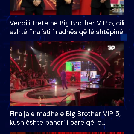
Vendi i tretë në Big Brother VIP 5, cili
është finalisti i radhës që lë shtëpinë
Finalja e madhe e Big Brother VIP 5,
kush është banori i parë që lë
shtëpinë dhe humb mundësinë për