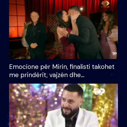
të fituar çmimin e madh
Emocione për Mirin, finalisti takohet
me prindërit, vajzën dhe
bashkëshorten: S’kemi ndonjë letër
divorci apo jo?