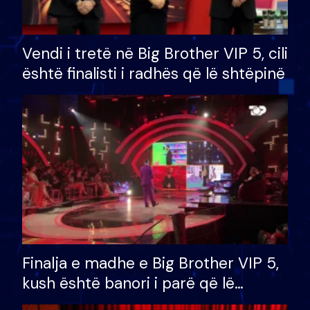
Vendi i tretë në Big Brother VIP 5, cili
është finalisti i radhës që lë shtëpinë
Finalja e madhe e Big Brother VIP 5,
kush është banori i parë që lë
shtëpinë dhe humb mundësinë për