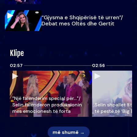
“Gjysma e Shqipërisë të urren”/
Debat mes Oltës dhe Gertit
Klipe
02:57
02:56
"Një falenderim special për…"/
Selin falënderon produksionin
Selin shpallet fitu
mes emocionesh të forta
të pestë të ‘Big Br
më shumë →