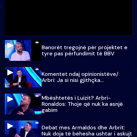
Banorët tregojnë për projektet e
tyre pas përfundimit të BBV
Komentet ndaj opinionistëve/
Arbri: Ja si nisi gjithçka…
Mbështetës i Luizit? Arbri-
Ronaldos: Thoje që nuk ka asnjë
gabim
Debat mes Armaldos dhe Arbrit:
Nuk doja të bëhesha ushtar i askujt