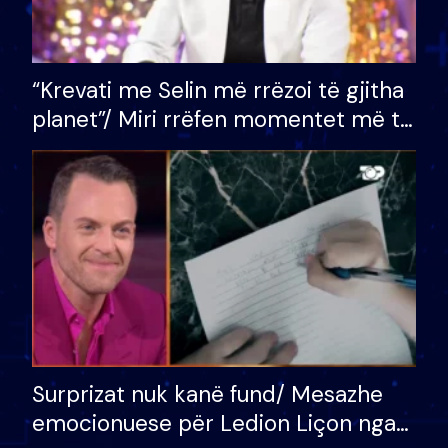
“Krevati me Selin më rrëzoi të gjitha
planet”/ Miri rrëfen momentet më të
bukura në shtëpinë e BB VIP: Do më
mungojë zilja e mëngjesit kur…
Surprizat nuk kanë fund/ Mesazhe
emocionuese për Ledion Liçon nga