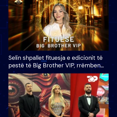
Selin shpallet fituesja e edicionit të
pestë të Big Brother VIP, rrëmben
çmimin e madh prej 100 mijë eurosh