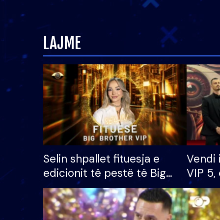
LAJME
Selin shpallet fituesja e
Vendi 
edicionit të pestë të Big
VIP 5, 
Brother VIP, rrëmben
radhës
çmimin e madh prej 100
mijë eurosh