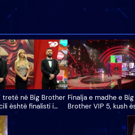
i tretë në Big Brother
Finalja e madhe e Big
cili është finalisti i
Brother VIP 5, kush ë
 që lë shtëpinë
banori i parë që lë sh
dhe humb mundësinë
të fituar çmimin e m