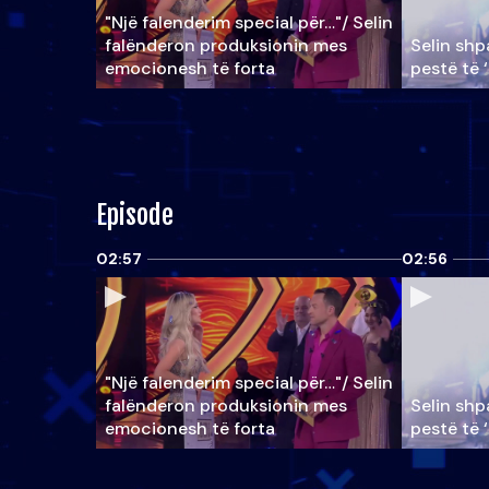
"Një falenderim special për…"/ Selin
falënderon produksionin mes
Selin shpa
emocionesh të forta
pestë të 
Episode
02:57
02:56
"Një falenderim special për…"/ Selin
falënderon produksionin mes
Selin shpa
emocionesh të forta
pestë të 