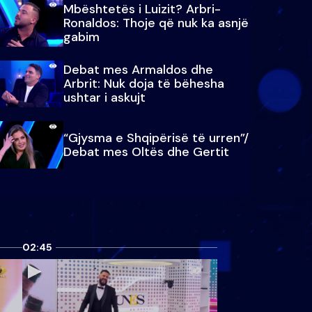
Mbështetës i Luizit? Arbri-
Ronaldos: Thoje që nuk ka asnjë
gabim
Debat mes Armaldos dhe
Arbrit: Nuk doja të bëhesha
ushtar i askujt
“Gjysma e Shqipërisë të urren”/
Debat mes Oltës dhe Gertit
02:45