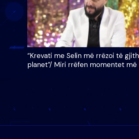
“Krevati me Selin më rrëzoi të gjit
planet”/ Miri rrëfen momentet më 
bukura në shtëpinë e BB VIP: Do 
mungojë zilja e mëngjesit kur…