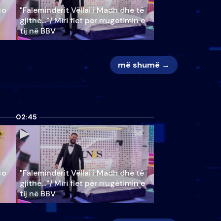
ço
"Faleminderit Vëllai i Madh dhe të
gjithë…"/ Miri flet për rrugëtimin e
tij në BBV
më shumë →
02:45
ço
"Faleminderit Vëllai i Madh dhe të
gjithë…"/ Miri flet për rrugëtimin e
tij në BBV