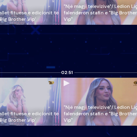
"Një magji televizive"/ Ledion Li
llet fituese e edicionit të
falenderon stafin e "Big Brother
‘Big Brother Vip’
Vip"
02:51
"Një magji televizive"/ Ledion Li
llet fituese e edicionit të
falenderon stafin e "Big Brother
‘Big Brother Vip’
Vip"