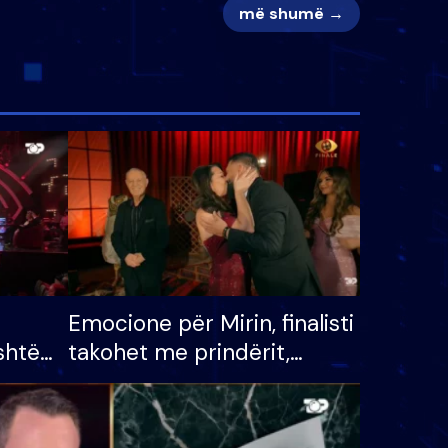
më shumë →
Emocione për Mirin, finalisti
shtë
takohet me prindërit,
tëpinë
vajzën dhe bashkëshorten:
 për
S’kemi ndonjë letër divorci
adh
apo jo?