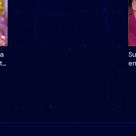
ha
Su
të
em
më
në
nu