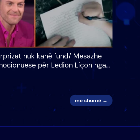
rprizat nuk kanë fund/ Mesazhe
ocionuese për Ledion Liçon nga
na dhe fëmijët e tij, moderatori
k i mban dot lotët: Nuk meritoj…
më shumë →