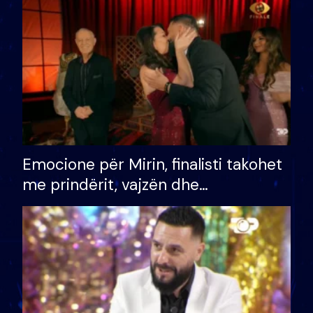
të fituar çmimin e madh
Emocione për Mirin, finalisti takohet
me prindërit, vajzën dhe
bashkëshorten: S’kemi ndonjë letër
divorci apo jo?