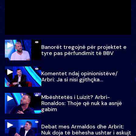
Banorët tregojnë për projektet e
tyre pas përfundimit të BBV
Komentet ndaj opinionistëve/
Arbri: Ja si nisi gjithçka…
Mbështetës i Luizit? Arbri-
Ronaldos: Thoje që nuk ka asnjë
gabim
Debat mes Armaldos dhe Arbrit:
Nuk doja të bëhesha ushtar i askujt