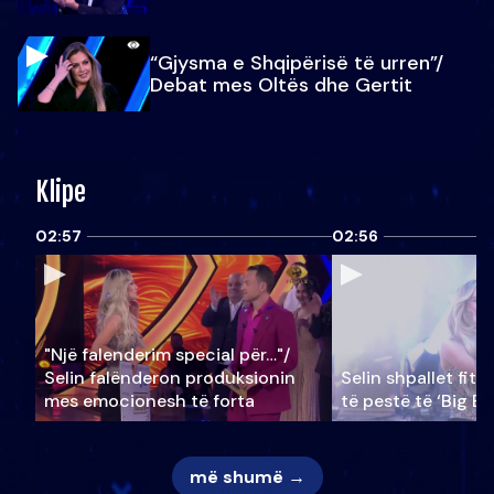
“Gjysma e Shqipërisë të urren”/
Debat mes Oltës dhe Gertit
Klipe
02:57
02:56
"Një falenderim special për…"/
Selin falënderon produksionin
Selin shpallet fitu
mes emocionesh të forta
të pestë të ‘Big Br
më shumë →