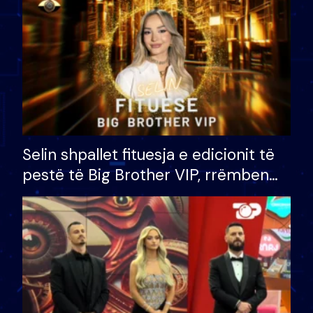
Selin shpallet fituesja e edicionit të
pestë të Big Brother VIP, rrëmben
çmimin e madh prej 100 mijë eurosh