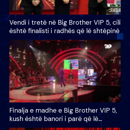
Vendi i tretë në Big Brother VIP 5, cili
është finalisti i radhës që lë shtëpinë
Finalja e madhe e Big Brother VIP 5,
kush është banori i parë që lë
shtëpinë dhe humb mundësinë për