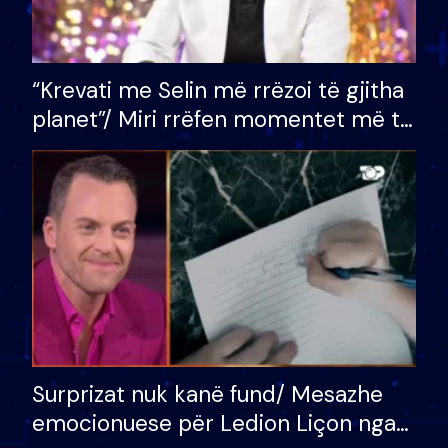
“Krevati me Selin më rrëzoi të gjitha
planet”/ Miri rrëfen momentet më të
bukura në shtëpinë e BB VIP: Do më
mungojë zilja e mëngjesit kur…
Surprizat nuk kanë fund/ Mesazhe
emocionuese për Ledion Liçon nga