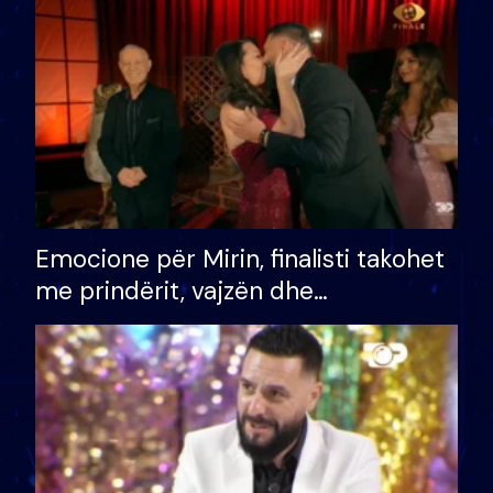
të fituar çmimin e madh
Emocione për Mirin, finalisti takohet
me prindërit, vajzën dhe
bashkëshorten: S’kemi ndonjë letër
divorci apo jo?