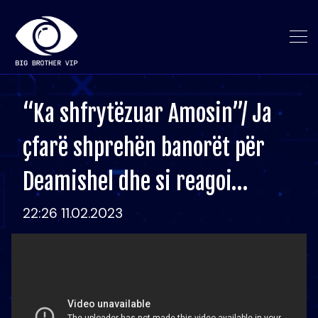
“Ka shfrytëzuar Amosin”/ Ja
çfarë shprehën banorët për
Deamishel dhe si reagoi…
22:26 11.02.2023