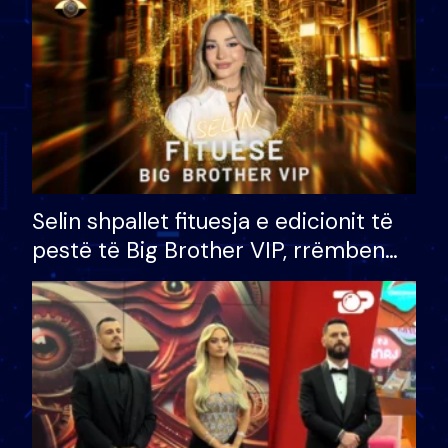
Selin shpallet fituesja e edicionit të
pestë të Big Brother VIP, rrëmben
çmimin e madh prej 100 mijë eurosh