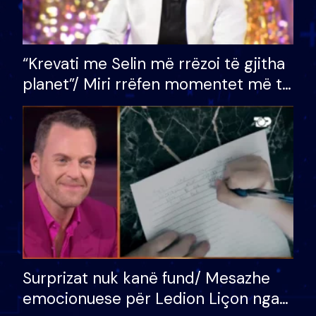
“Krevati me Selin më rrëzoi të gjitha
planet”/ Miri rrëfen momentet më të
bukura në shtëpinë e BB VIP: Do më
mungojë zilja e mëngjesit kur…
Surprizat nuk kanë fund/ Mesazhe
emocionuese për Ledion Liçon nga