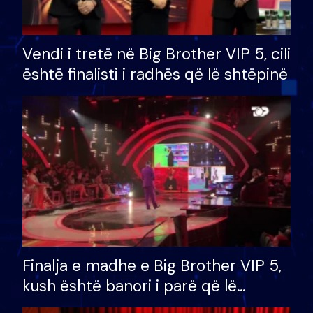
Vendi i tretë në Big Brother VIP 5, cili
është finalisti i radhës që lë shtëpinë
Finalja e madhe e Big Brother VIP 5,
kush është banori i parë që lë
shtëpinë dhe humb mundësinë për