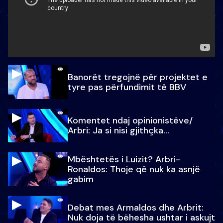
Banorët tregojnë për projektet e
tyre pas përfundimit të BBV
Komentet ndaj opinionistëve/
Arbri: Ja si nisi gjithçka…
Mbështetës i Luizit? Arbri-
Ronaldos: Thoje që nuk ka asnjë
gabim
Debat mes Armaldos dhe Arbrit:
Nuk doja të bëhesha ushtar i askujt