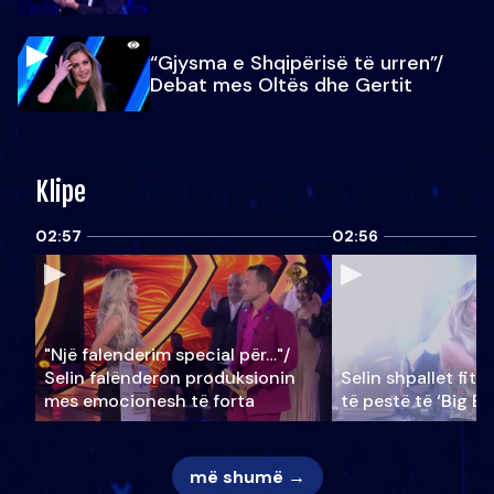
“Gjysma e Shqipërisë të urren”/
Debat mes Oltës dhe Gertit
Klipe
02:57
02:56
"Një falenderim special për…"/
Selin falënderon produksionin
Selin shpallet fitu
mes emocionesh të forta
të pestë të ‘Big Br
më shumë →