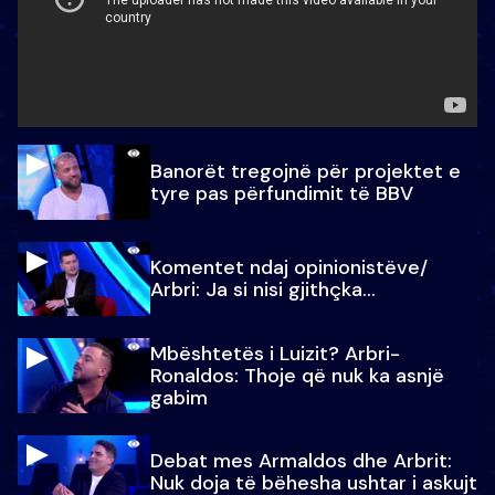
Banorët tregojnë për projektet e
tyre pas përfundimit të BBV
Komentet ndaj opinionistëve/
Arbri: Ja si nisi gjithçka…
Mbështetës i Luizit? Arbri-
Ronaldos: Thoje që nuk ka asnjë
gabim
Debat mes Armaldos dhe Arbrit:
Nuk doja të bëhesha ushtar i askujt