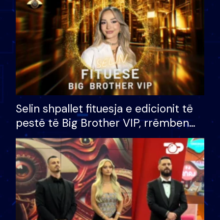
Selin shpallet fituesja e edicionit të
pestë të Big Brother VIP, rrëmben
çmimin e madh prej 100 mijë eurosh