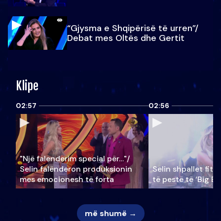
“Gjysma e Shqipërisë të urren”/
Debat mes Oltës dhe Gertit
Klipe
02:57
02:56
"Një falenderim special për…"/
Selin falënderon produksionin
Selin shpallet fitu
mes emocionesh të forta
të pestë të ‘Big Br
më shumë →