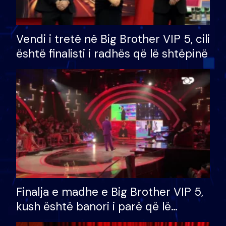
Vendi i tretë në Big Brother VIP 5, cili
është finalisti i radhës që lë shtëpinë
Finalja e madhe e Big Brother VIP 5,
kush është banori i parë që lë
shtëpinë dhe humb mundësinë për