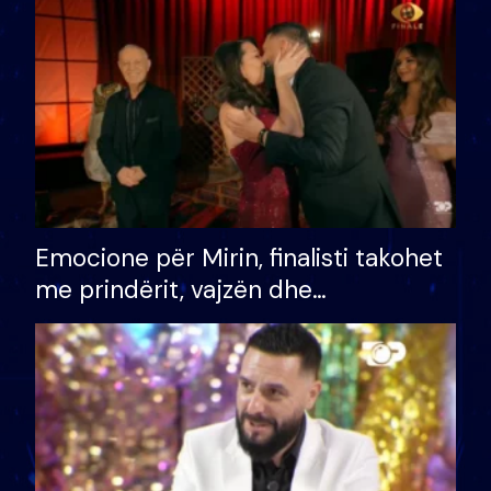
të fituar çmimin e madh
Emocione për Mirin, finalisti takohet
me prindërit, vajzën dhe
bashkëshorten: S’kemi ndonjë letër
divorci apo jo?