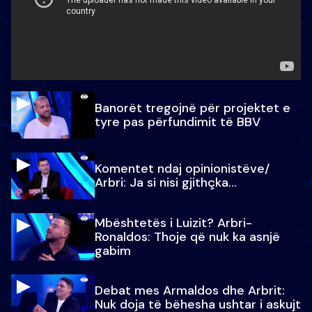
Banorët tregojnë për projektet e
tyre pas përfundimit të BBV
Komentet ndaj opinionistëve/
Arbri: Ja si nisi gjithçka…
Mbështetës i Luizit? Arbri-
Ronaldos: Thoje që nuk ka asnjë
gabim
Debat mes Armaldos dhe Arbrit:
Nuk doja të bëhesha ushtar i askujt