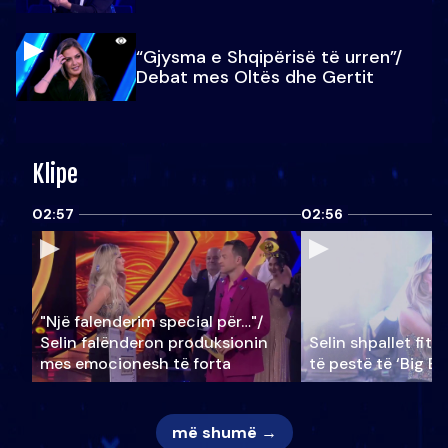
“Gjysma e Shqipërisë të urren”/
Debat mes Oltës dhe Gertit
Klipe
02:57
02:56
"Një falenderim special për…"/
Selin falënderon produksionin
Selin shpallet fitu
mes emocionesh të forta
të pestë të ‘Big Br
më shumë →