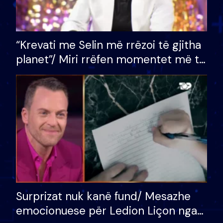
“Krevati me Selin më rrëzoi të gjitha
planet”/ Miri rrëfen momentet më të
bukura në shtëpinë e BB VIP: Do më
mungojë zilja e mëngjesit kur…
Surprizat nuk kanë fund/ Mesazhe
emocionuese për Ledion Liçon nga