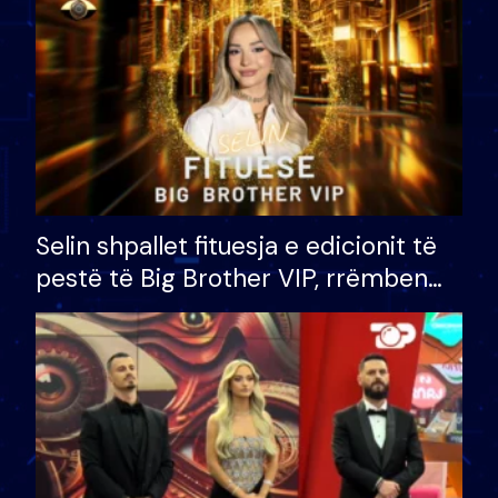
Selin shpallet fituesja e edicionit të
pestë të Big Brother VIP, rrëmben
çmimin e madh prej 100 mijë eurosh