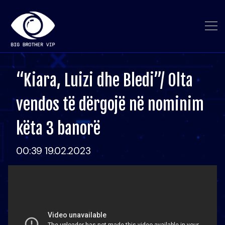
“Kiara, Luizi dhe Bledi”/ Olta
vendos të dërgojë në nominim
këta 3 banorë
00:39 19.02.2023