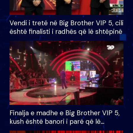
Vendi i tretë në Big Brother VIP 5, cili
është finalisti i radhës që lë shtëpinë
Finalja e madhe e Big Brother VIP 5,
kush është banori i parë që lë
shtëpinë dhe humb mundësinë për