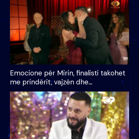
të fituar çmimin e madh
Emocione për Mirin, finalisti takohet
me prindërit, vajzën dhe
bashkëshorten: S’kemi ndonjë letër
divorci apo jo?