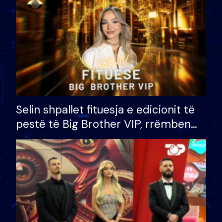
Selin shpallet fituesja e edicionit të
pestë të Big Brother VIP, rrëmben
çmimin e madh prej 100 mijë eurosh