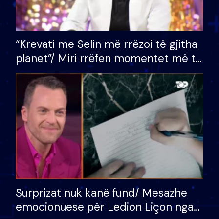
“Krevati me Selin më rrëzoi të gjitha
planet”/ Miri rrëfen momentet më të
bukura në shtëpinë e BB VIP: Do më
mungojë zilja e mëngjesit kur…
Surprizat nuk kanë fund/ Mesazhe
emocionuese për Ledion Liçon nga