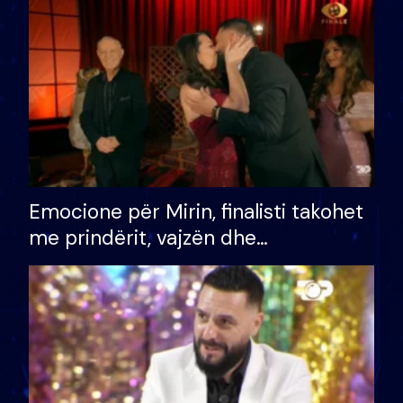
të fituar çmimin e madh
Emocione për Mirin, finalisti takohet
me prindërit, vajzën dhe
bashkëshorten: S’kemi ndonjë letër
divorci apo jo?