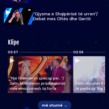
“Gjysma e Shqipërisë të urren”/
Debat mes Oltës dhe Gertit
Klipe
02:57
02:56
"Një falenderim special për…"/
Selin falënderon produksionin
Selin shpallet fitu
mes emocionesh të forta
të pestë të ‘Big Br
më shumë →