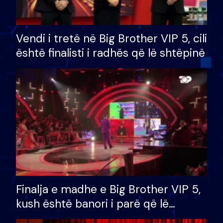
Vendi i tretë në Big Brother VIP 5, cili
është finalisti i radhës që lë shtëpinë
Finalja e madhe e Big Brother VIP 5,
kush është banori i parë që lë
shtëpinë dhe humb mundësinë për