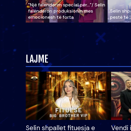
"Një falenderim special për…"/ Selin
falënderon produksionin mes
Selin shpa
emocionesh të forta
pestë të 
LAJME
Selin shpallet fituesja e
Vendi 