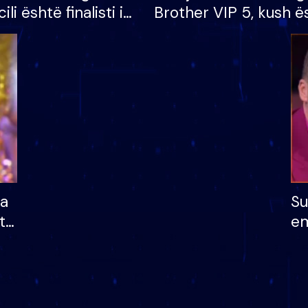
cili është finalisti i
Brother VIP 5, kush ë
 që lë shtëpinë
banori i parë që lë sh
dhe humb mundësinë
të fituar çmimin e m
ha
Su
të
em
më
në
nu