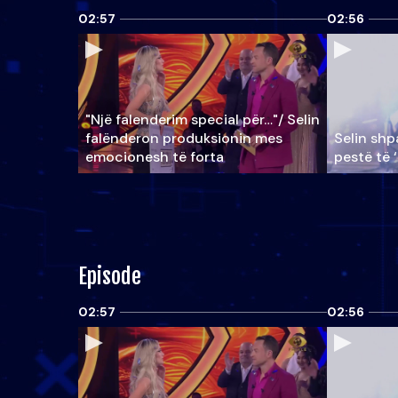
02:57
02:56
"Një falenderim special për…"/ Selin
falënderon produksionin mes
Selin shpa
emocionesh të forta
pestë të 
Episode
02:57
02:56