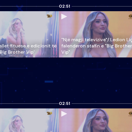
02:51
"Një magji televizive"/ Ledion Li
llet fituese e edicionit të
falenderon stafin e "Big Brother
‘Big Brother Vip’
Vip"
02:51