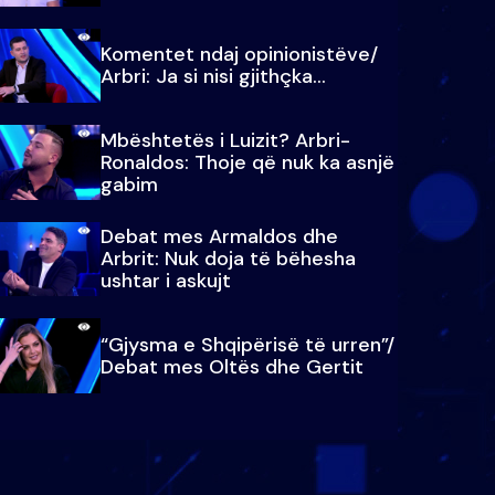
Komentet ndaj opinionistëve/
Arbri: Ja si nisi gjithçka…
Mbështetës i Luizit? Arbri-
Ronaldos: Thoje që nuk ka asnjë
gabim
Debat mes Armaldos dhe
Arbrit: Nuk doja të bëhesha
ushtar i askujt
“Gjysma e Shqipërisë të urren”/
Debat mes Oltës dhe Gertit