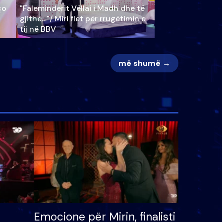
ço
"Faleminderit Vëllai i Madh dhe të
gjithë…"/ Miri flet për rrugëtimin e
tij në BBV
më shumë →
Emocione për Mirin, finalisti