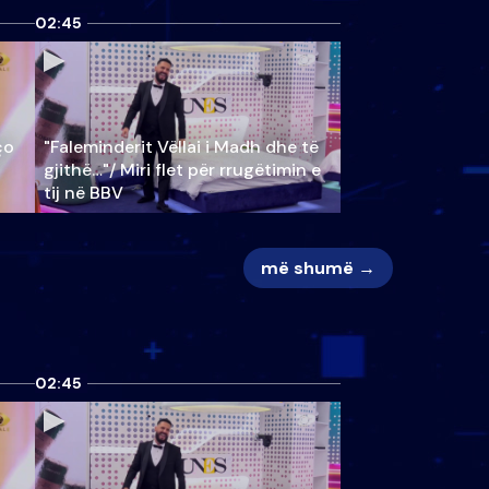
02:45
ço
"Faleminderit Vëllai i Madh dhe të
gjithë…"/ Miri flet për rrugëtimin e
tij në BBV
më shumë →
02:45