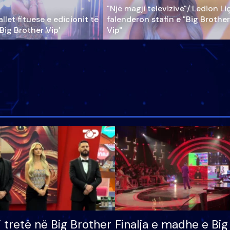
"Një magji televizive"/ Ledion Li
llet fituese e edicionit të
falenderon stafin e "Big Brother
‘Big Brother Vip’
Vip"
i tretë në Big Brother
Finalja e madhe e Big