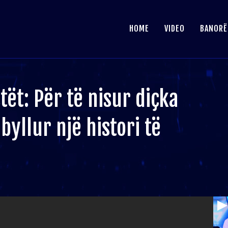
HOME
VIDEO
BANORË
stët: Për të nisur diçka
byllur një histori të