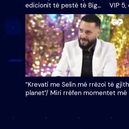
edicionit të pestë të Big
VIP 5, 
Brother VIP, rrëmben
radhës
çmimin e madh prej 100
mijë eurosh
“Krevati me Selin më rrëzoi të gjit
planet”/ Miri rrëfen momentet më 
bukura në shtëpinë e BB VIP: Do 
mungojë zilja e mëngjesit kur…