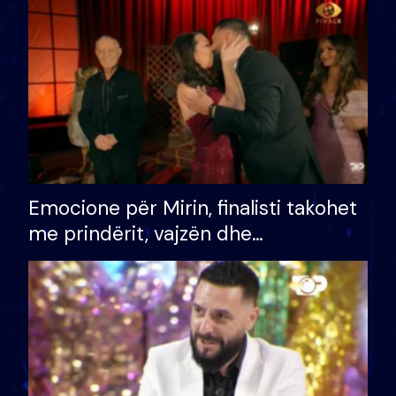
të fituar çmimin e madh
Emocione për Mirin, finalisti takohet
me prindërit, vajzën dhe
bashkëshorten: S’kemi ndonjë letër
divorci apo jo?