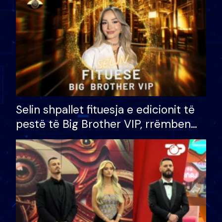
Selin shpallet fituesja e edicionit të
pestë të Big Brother VIP, rrëmben
çmimin e madh prej 100 mijë eurosh