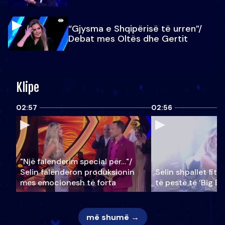
“Gjysma e Shqipërisë të urren”/
Debat mes Oltës dhe Gertit
Klipe
02:57
02:56
"Një falenderim special për…"/
Selin falënderon produksionin
Selin shpallet fitu
mes emocionesh të forta
të pestë të ‘Big Br
më shumë →