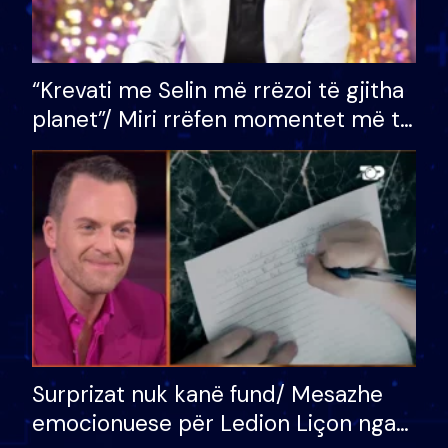
“Krevati me Selin më rrëzoi të gjitha
planet”/ Miri rrëfen momentet më të
bukura në shtëpinë e BB VIP: Do më
mungojë zilja e mëngjesit kur…
Surprizat nuk kanë fund/ Mesazhe
emocionuese për Ledion Liçon nga