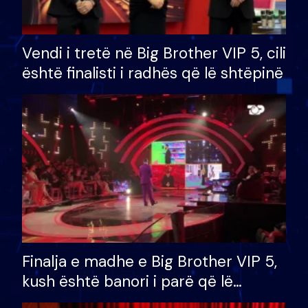
Vendi i tretë në Big Brother VIP 5, cili
është finalisti i radhës që lë shtëpinë
Finalja e madhe e Big Brother VIP 5,
kush është banori i parë që lë
shtëpinë dhe humb mundësinë për