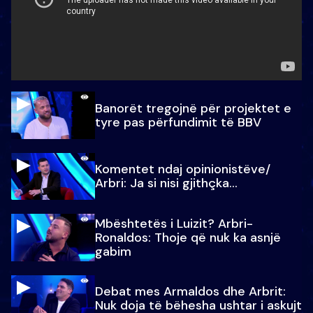
Banorët tregojnë për projektet e
tyre pas përfundimit të BBV
Komentet ndaj opinionistëve/
Arbri: Ja si nisi gjithçka…
Mbështetës i Luizit? Arbri-
Ronaldos: Thoje që nuk ka asnjë
gabim
Debat mes Armaldos dhe Arbrit:
Nuk doja të bëhesha ushtar i askujt