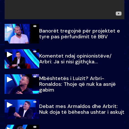
Banorët tregojnë për projektet e
tyre pas përfundimit të BBV
Komentet ndaj opinionistëve/
Arbri: Ja si nisi gjithçka…
Mbështetës i Luizit? Arbri-
Ronaldos: Thoje që nuk ka asnjë
gabim
Debat mes Armaldos dhe Arbrit:
Nuk doja të bëhesha ushtar i askujt