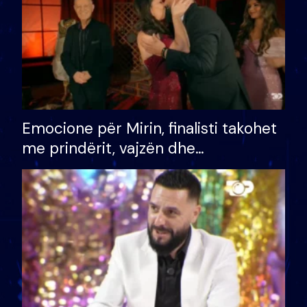
Emocione për Mirin, finalisti takohet
me prindërit, vajzën dhe
bashkëshorten: S’kemi ndonjë letër
divorci apo jo?