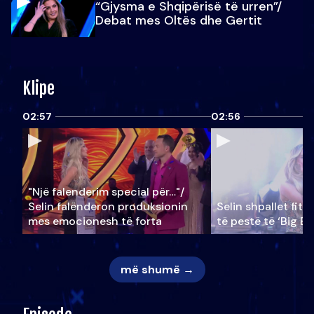
“Gjysma e Shqipërisë të urren”/
Debat mes Oltës dhe Gertit
Klipe
02:57
02:56
"Një falenderim special për…"/
Selin falënderon produksionin
Selin shpallet fitu
mes emocionesh të forta
të pestë të ‘Big Br
më shumë →