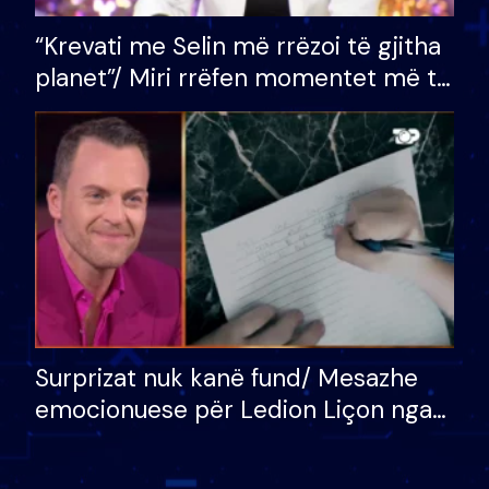
“Krevati me Selin më rrëzoi të gjitha
planet”/ Miri rrëfen momentet më të
bukura në shtëpinë e BB VIP: Do më
mungojë zilja e mëngjesit kur…
Surprizat nuk kanë fund/ Mesazhe
emocionuese për Ledion Liçon nga
nëna dhe fëmijët e tij, moderatori
nuk i mban dot lotët: Nuk meritoj…