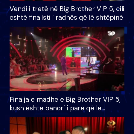
Vendi i tretë në Big Brother VIP 5, cili
është finalisti i radhës që lë shtëpinë
Finalja e madhe e Big Brother VIP 5,
kush është banori i parë që lë
shtëpinë dhe humb mundësinë për
të fituar çmimin e madh