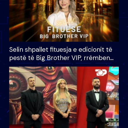
Selin shpallet fituesja e edicionit të
pestë të Big Brother VIP, rrëmben
çmimin e madh prej 100 mijë eurosh